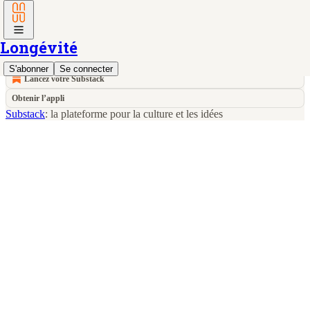
Longévité
© 2026 Alexandre Faure
·
Confidentialité
∙
Conditions
∙
Avis de
collecte
S'abonner
Se connecter
Lancez votre Substack
Obtenir l’appli
Substack
: la plateforme pour la culture et les idées