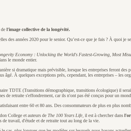
é de
l'image collective de la longévité.
ielles des années 2020 pour le senior. Qu’est-ce que je fais ? À quoi je
ngevity Economy : Unlocking the World's Fastest-Growing, Most Mis
 dans le monde entier.
nière si dramatique mais prévisible, lorsque les entreprises feront des pl
lus âgé. À quelques exceptions près, cependant, les entreprises – les org
haire TDTE (Transitions démographique, transitions écologique) il serai
es de retraite s'effondrement, car ils n'ont pas été conçus pour un mond
atisfaisant entre 60 et 80 ans. Des consommateurs de plus en plus nomb
don College et auteurs de
The 100 Years Life,
il est à chercher dans
l'o
de travail, d'étude et de retraite tout au long de la vie.
 le cas, plus longues que les modèles sur lesquels nous basons actuellem