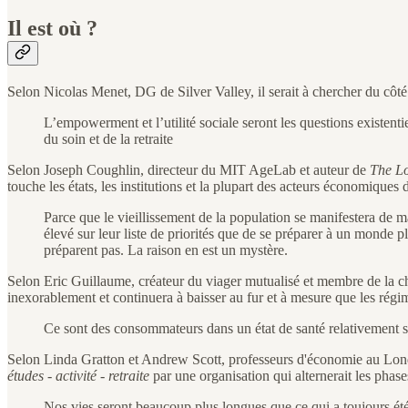
Il est où ?
Selon Nicolas Menet, DG de Silver Valley, il serait à chercher du côt
L’empowerment et l’utilité sociale seront les questions existent
du soin et de la retraite
Selon Joseph Coughlin, directeur du MIT AgeLab et auteur de
The Lo
touche les états, les institutions et la plupart des acteurs économiques
Parce que le vieillissement de la population se manifestera de ma
élevé sur leur liste de priorités que de se préparer à un monde p
préparent pas. La raison en est un mystère.
Selon Eric Guillaume, créateur du viager mutualisé et membre de la c
inexorablement et continuera à baisser au fur et à mesure que les régim
Ce sont des consommateurs dans un état de santé relativement s
Selon Linda Gratton et Andrew Scott, professeurs d'économie au Lon
études - activité - retraite
par une organisation qui alternerait les phases 
Nos vies seront beaucoup plus longues que ce qui a toujours été