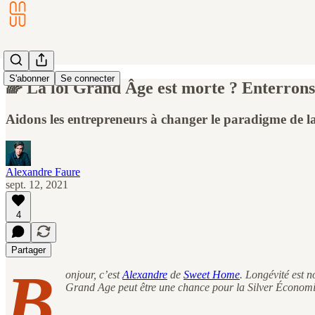
S'abonner
Se connecter
🌈 La loi Grand Âge est morte ? Enterrons-l
Aidons les entrepreneurs à changer le paradigme de la
Alexandre Faure
sept. 12, 2021
4
Partager
B
onjour, c’est
Alexandre
de
Sweet Home
. Longévité est 
Grand Age peut être une chance pour la Silver Économie