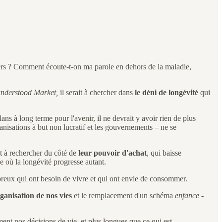
 sers ? Comment écoute-t-on ma parole en dehors de la maladie,
understood Market,
il serait à chercher dans
le déni de longévité
qui
ans à long terme pour l'avenir, il ne devrait y avoir rien de plus
anisations à but non lucratif et les gouvernements – ne se
t à rechercher du côté de
leur pouvoir d'achat
, qui baisse
e où la longévité progresse autant.
reux qui ont besoin de vivre et qui ont envie de consommer.
rganisation de nos vies
et le remplacement d'un schéma
enfance -
ent nos décisions de vie, et plus longues que ce qui est