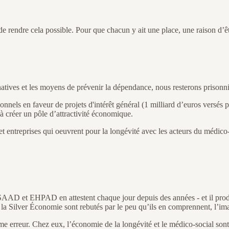
e rendre cela possible. Pour que chacun y ait une place, une raison d’êt
natives et les moyens de prévenir la dépendance, nous resterons prisonn
utionnels en faveur de projets d'intérêt général (1 milliard d’euros ver
i à créer un pôle d’attractivité économique.
et entreprises qui oeuvrent pour la longévité avec les acteurs du médic
n SAAD et EHPAD en attestent chaque jour depuis des années - et il produi
er la Silver Économie sont rebutés par le peu qu’ils en comprennent, l’
me erreur. Chez eux, l’économie de la longévité et le médico-social sont