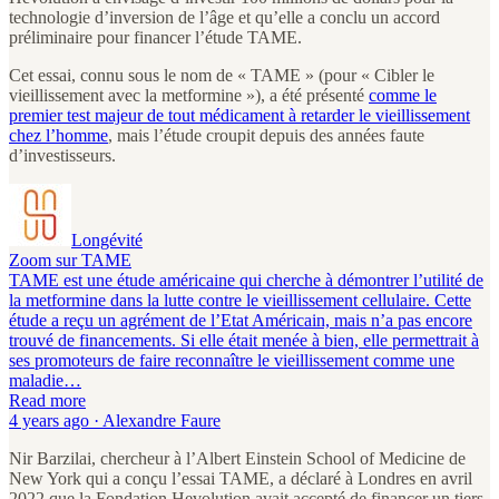
technologie d’inversion de l’âge et qu’elle a conclu un accord
préliminaire pour financer l’étude TAME.
Cet essai, connu sous le nom de « TAME » (pour « Cibler le
vieillissement avec la metformine »), a été présenté
comme le
premier test majeur de tout médicament à retarder le vieillissement
chez l’homme
, mais l’étude croupit depuis des années faute
d’investisseurs.
Longévité
Zoom sur TAME
TAME est une étude américaine qui cherche à démontrer l’utilité de
la metformine dans la lutte contre le vieillissement cellulaire. Cette
étude a reçu un agrément de l’Etat Américain, mais n’a pas encore
trouvé de financements. Si elle était menée à bien, elle permettrait à
ses promoteurs de faire reconnaître le vieillissement comme une
maladie…
Read more
4 years ago · Alexandre Faure
Nir Barzilai, chercheur à l’Albert Einstein School of Medicine de
New York qui a conçu l’essai TAME, a déclaré à Londres en avril
2022 que la Fondation Hevolution avait accepté de financer un tiers