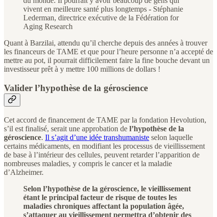
du monde. Il pourrait y avoir beaucoup de gens qui
vivent en meilleure santé plus longtemps
-
Stéphanie
Lederman, directrice exécutive de la Fédération for
Aging Research
Quant à Barzilai, attendu qu’il cherche depuis des années à trouver
les financeurs de TAME et que pour l’heure personne n’a accepté de
mettre au pot, il pourrait difficilement faire la fine bouche devant un
investisseur prêt à y mettre 100 millions de dollars !
Valider l’hypothèse de la géroscience
Cet accord de financement de TAME par la fondation Hevolution,
s’il est finalisé, serait une approbation de
l’hypothèse de la
géroscience
.
Il s’agit d’une idée transhumaniste
selon laquelle
certains médicaments, en modifiant les processus de vieillissement
de base à l’intérieur des cellules, peuvent retarder l’apparition de
nombreuses maladies, y compris le cancer et la maladie
d’Alzheimer.
Selon l’hypothèse de la géroscience, le vieillissement
étant le principal facteur de risque de toutes les
maladies chroniques affectant la population âgée,
s’attaquer au vieillissement permettra d’obtenir des