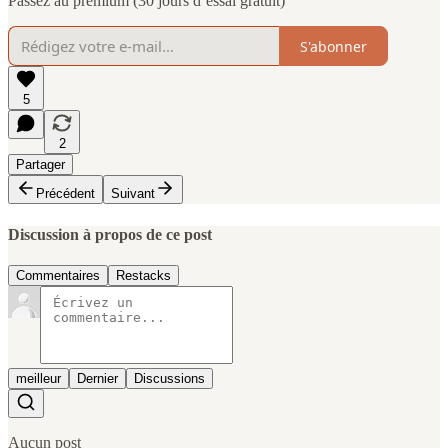
Passez au premium (30 jours d’essai gratuit)
S'abonner
5
2
Partager
Précédent
Suivant
Discussion à propos de ce post
Commentaires
Restacks
meilleur
Dernier
Discussions
Aucun post