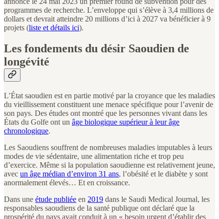
annoncé le 24 mai 2023 un premier round de subvention pour des
programmes de recherche. L’enveloppe qui s’élève à 3,4 millions de
dollars et devrait atteindre 20 millions d’ici à 2027 va bénéficier à 9
projets (
liste et détails ici
).
Les fondements du désir Saoudien de
longévité
L’État saoudien est en partie motivé par la croyance que les maladies
du vieillissement constituent une menace spécifique pour l’avenir de
son pays. Des études ont montré que les personnes vivant dans les
États du Golfe ont un
âge biologique supérieur à leur âge
chronologique
.
Les Saoudiens souffrent de nombreuses maladies imputables à leurs
modes de vie sédentaire, une alimentation riche et trop peu
d’exercice. Même si la population saoudienne est relativement jeune,
avec
un âge médian d’environ 31 ans
, l’obésité et le diabète y sont
anormalement élevés… Et en croissance.
Dans une
étude publiée
en
2019
dans le Saudi Medical Journal, les
responsables saoudiens de la santé publique ont déclaré que la
prospérité du pays avait conduit à un « besoin urgent d’établir des