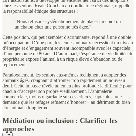
281 associations, a développé un encadrement strict des adoptions
chez les seniors. Réale Couchaux, coordinatrice régionale, rappelle
la responsabilité éthique des structures :
“Nous refusons systématiquement de placer un chiot ou
un chaton chez une personne très âgée.”
Cette position, qui peut sembler discriminante, répond à une double
préoccupation. D’une part, les jeunes animaux nécessitent un niveau
d’énergie et d’engagement souvent incompatible avec les capacités
d’une personne de 80 ans. D’autre part, l’espérance de vie limitée du
propriétaire expose l’animal à un risque élevé d’abandon ou de
replacement.
Paradoxalement, les seniors eux-mêmes rechignent à adopter des
animaux âgés, craignant d’affronter trop rapidement un nouveau
deuil. Cette impasse révèle un enjeu plus profond : la difficulté pour
chacun d’accepter son propre vieillissement. L’animalerie
commerciale, moins regardante sur ces critères, capte ainsi une
demande que les refuges refusent d’honorer – au détriment du bien-
être animal à long terme.
Médiation ou inclusion : Clarifier les
approches