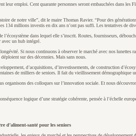
dent leur emploi. Cent quarante personnes seront embauchées dans les F
toire de notre ville”, dit le maire Thomas Ravier. “Pour des générations d
s 134 millions investis en dix ans n’ont pas suffi. Les tentatives de dive
 l’écosystème dans lequel elle s’inscrit. Routes, fournisseurs, débouchés
r avec un hub intégré.
la longévité. Si nous continuons à observer le marché avec nos lunettes
e déploient sur des décennies. Mais sans nous.
eloppement, d’acquisitions, d’investissements, de construction d’écosy
taines de milliers de seniors. Il fait du vieillissement démographique un
Nous organisons des colloques sur l’innovation sociale. Et nous découvro
onséquence logique d’une stratégie cohérente, pensée à l’échelle europé
re d’aliment-santé pour les seniors
dustrielle, les enjeux de marché et les perspectives de développement 