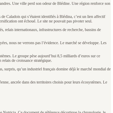
landres. Une ville perd son odeur de Blédine. Une région renforce son
e Caladois qui s’étaient identifiés à Blédina, c’est un lien affectif
rsification ont échoué. Le site ne pouvait pas pivoter seul.
, relais internationaux, infrastructures de recherche, bassins de
 rayées, nous ne verrons pas l’évidence. Le marché se développe. Les
stèmes. Le groupe pèse aujourd’hui 8,5 milliards d’euros sur ce
 relais de croissance stratégique.
ns, surpris, qu’un industriel français domine déjà le marché mondial de
enne, ancrée dans des territoires choisis pour leurs écosystèmes. Le
de Nutricia. Ce document de référence décortique la chronologie, le