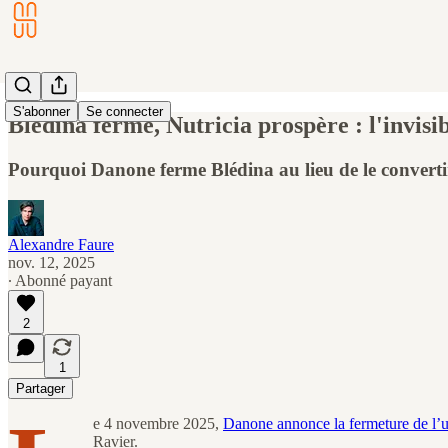
S'abonner
Se connecter
Blédina ferme, Nutricia prospère : l'invisi
Pourquoi Danone ferme Blédina au lieu de le convertir 
Alexandre Faure
nov. 12, 2025
∙ Abonné payant
2
1
Partager
e 4 novembre 2025,
Danone annonce la fermeture de l’u
Ravier.