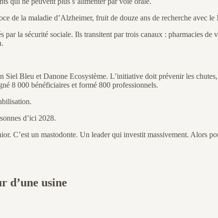
ts qui ne peuvent plus s’alimenter par voie orale.
oce de la maladie d’Alzheimer, fruit de douze ans de recherche avec le
s par la sécurité sociale. Ils transitent par trois canaux : pharmacies 
n.
l Bleu et Danone Ecosystème. L’initiative doit prévenir les chutes, la 
é 8 000 bénéficiaires et formé 800 professionnels.
abilisation.
sonnes d’ici 2028.
ior. C’est un mastodonte. Un leader qui investit massivement. Alors pou
ur d’une usine