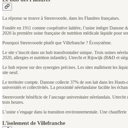
La réponse se trouve à Steenvoorde, dans les Flandres françaises.
Fondée en 1911 comme coopérative laitière, l’usine intègre Danone dan
2026 la première usine française de nutrition médicale liquide pour se
Pourquoi Steenvoorde plutôt que Villefranche ? Écosystème.
Le site s’inscrit dans un hub transfrontalier unique. Trois usines néer
2020, allergies et nutrition infantile), Utrecht et Rijswijk (R&D et sièg
Le hub repose sur des synergies précises. Les sites maîtrisent les liquid
site neuf.
Le territoire compte. Danone collecte 37% de son lait dans les Hauts-d
universités et collectivités. La proximité néerlandaise facilite les écha
Steenvoorde bénéficie de l’ancrage universitaire néerlandais. Utrecht
trois heures.
L’usine s’engage dans la transition environnementale. Une chaufferie 
L’isolement de Villefranche