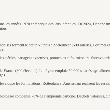
s les années 1970 et fabrique des laits infantiles. En 2024, Danone inv
niors.
landaises forment le cœur Nutricia : Zoetermeer (500 salariés, Fortimel 
e).
es stériles, partagent expertises, protocoles et fournisseurs. Steenvoorde
e-France (800 éleveurs). La région emploie 50 000 salariés agroalimenta
nges.
 développe les formulations. Rotterdam et Amsterdam réalisent les essai
biomasse compense 70% de l’empreinte carbone. Déchets valorisés, circu