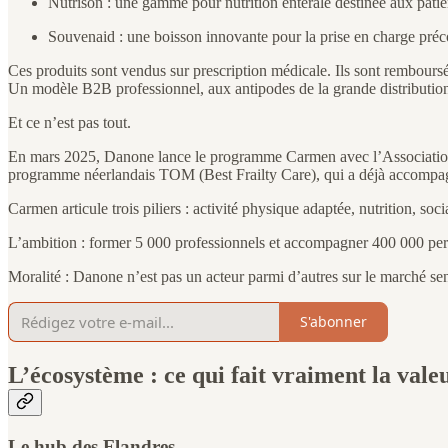
Nutrison : une gamme pour nutrition entérale destinée aux patien
Souvenaid : une boisson innovante pour la prise en charge préc
Ces produits sont vendus sur prescription médicale. Ils sont remboursé
Un modèle B2B professionnel, aux antipodes de la grande distributio
Et ce n’est pas tout.
En mars 2025, Danone lance le programme Carmen avec l’Association Sie
programme néerlandais TOM (Best Frailty Care), qui a déjà accompagn
Carmen articule trois piliers : activité physique adaptée, nutrition, soci
L’ambition : former 5 000 professionnels et accompagner 400 000 per
Moralité : Danone n’est pas un acteur parmi d’autres sur le marché sen
S'abonner
L’écosystème : ce qui fait vraiment la vale
Le hub des Flandres