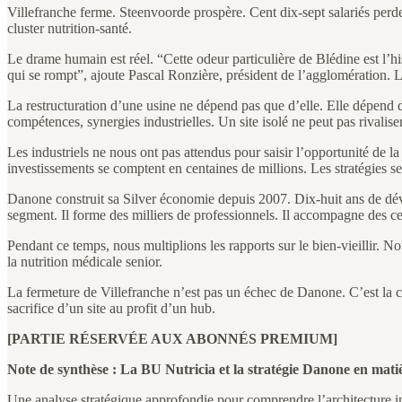
Villefranche ferme. Steenvoorde prospère. Cent dix-sept salariés per
cluster nutrition-santé.
Le drame humain est réel. “Cette odeur particulière de Blédine est l’his
qui se rompt”, ajoute Pascal Ronzière, président de l’agglomération. Le
La restructuration d’une usine ne dépend pas que d’elle. Elle dépend de
compétences, synergies industrielles. Un site isolé ne peut pas rivalise
Les industriels ne nous ont pas attendus pour saisir l’opportunité de 
investissements se comptent en centaines de millions. Les stratégies s
Danone construit sa Silver économie depuis 2007. Dix-huit ans de dév
segment. Il forme des milliers de professionnels. Il accompagne des cen
Pendant ce temps, nous multiplions les rapports sur le bien-vieillir. 
la nutrition médicale senior.
La fermeture de Villefranche n’est pas un échec de Danone. C’est la c
sacrifice d’un site au profit d’un hub.
[PARTIE RÉSERVÉE AUX ABONNÉS PREMIUM]
Note de synthèse : La BU Nutricia et la stratégie Danone en matiè
Une analyse stratégique approfondie pour comprendre l’architecture in