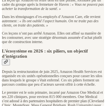
La leçon qu’Amazon en retire tient en une phrase, formulée par un
cadre du groupe après la fermeture de Haven :
« Vous ne pouvez pas
acheter la transformation de la santé. »
Dans les témoignages d’ex-employés d’Amazon Care, elle revient
autrement :
« Ils ont oublié l’aspect humain. On ne traite pas des
clients, on traite des patients. »
Ces leçons n’ont pas arrêté Amazon. Elles ont affiné sa manière de
les contourner, avec une stratégie désormais assumée d’achat plutôt
que de construction interne.
L’écosystème en 2026 : six piliers, un objectif
d’intégration
Depuis la restructuration de juin 2025, Amazon Health Services est
organisée en six unités opérationnelles conçues pour casser les silos
dans lesquels le groupe s’était enfermé. Ces six piliers forment un
parcours continu que peu d’acteurs savent offrir à cette échelle.
Le premier est le soin primaire, incarné par Amazon One Medical et
ses 220 cliniques, pour environ 815 000 membres. One Medical
s’est adossé à des partenaires hospitaliers de premier plan (Cleveland
Clinic, Montefiore, Mass General Brigham, Rush University) pour