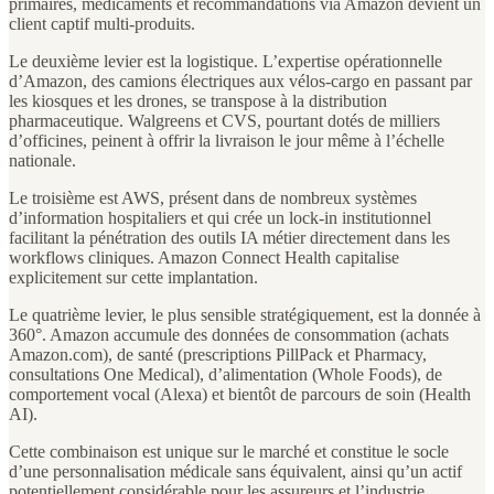
primaires, médicaments et recommandations via Amazon devient un
client captif multi-produits.
Le deuxième levier est la logistique. L’expertise opérationnelle
d’Amazon, des camions électriques aux vélos-cargo en passant par
les kiosques et les drones, se transpose à la distribution
pharmaceutique. Walgreens et CVS, pourtant dotés de milliers
d’officines, peinent à offrir la livraison le jour même à l’échelle
nationale.
Le troisième est AWS, présent dans de nombreux systèmes
d’information hospitaliers et qui crée un lock-in institutionnel
facilitant la pénétration des outils IA métier directement dans les
workflows cliniques. Amazon Connect Health capitalise
explicitement sur cette implantation.
Le quatrième levier, le plus sensible stratégiquement, est la donnée à
360°. Amazon accumule des données de consommation (achats
Amazon.com), de santé (prescriptions PillPack et Pharmacy,
consultations One Medical), d’alimentation (Whole Foods), de
comportement vocal (Alexa) et bientôt de parcours de soin (Health
AI).
Cette combinaison est unique sur le marché et constitue le socle
d’une personnalisation médicale sans équivalent, ainsi qu’un actif
potentiellement considérable pour les assureurs et l’industrie