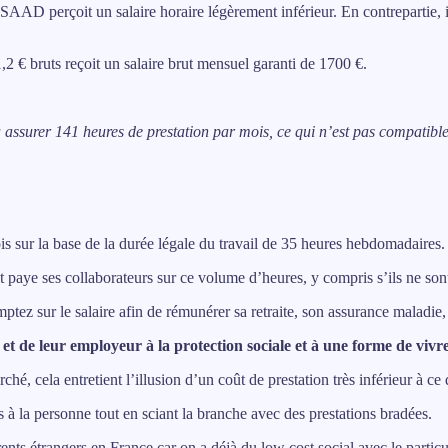
AAD perçoit un salaire horaire légèrement inférieur. En contrepartie, il 
2 € bruts reçoit un salaire brut mensuel garanti de 1700 €.
assurer 141 heures de prestation par mois, ce qui n’est pas compatible a
is sur la base de la durée légale du travail de 35 heures hebdomadaires.
 paye ses collaborateurs sur ce volume d’heures, y compris s’ils ne sont 
tez sur le salaire afin de rémunérer sa retraite, son assurance maladie, l
s et de leur employeur à la protection sociale et à une forme de v
hé, cela entretient l’illusion d’un coût de prestation très inférieur à ce q
s à la personne tout en sciant la branche avec des prestations bradées.
rents étrangers en France car on a déjà du low cost social avec le parti