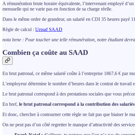
A rémunération brute horaire équivalente, l’intervenant employé d’un S
mensuelle qui ne varie pas en fonction de sa charge réelle.
Dans le même ordre de grandeur, un salarié en CDI 35 heures payé 11,
Règle de calcul :
Urssaf SAAD
nota bene : Pour toucher une telle rémunération, notre étudiant devra 
Combien ça coûte au SAAD
En brut patronal, ce même salarié coûte à l’entreprise 1867,6 € par mo
L’employeur détermine le nombre d’heures dans le contrat de travail et
Le brut patronal correspond à des prestations sociales que vous précomp
En bref,
le brut patronal correspond à la contribution des salarié
Et donc, chercher à contourner cette règle ne fait pas que biaiser le marc
On ne peut pas d’un côté regretter le manque d’attractivité des service
Frank Nataf :
d’ailleurs, tu noteras que l’on n’a pas de concur