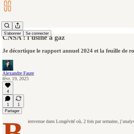
S'abonner
Se connecter
CNSA : l'usine à gaz
Je décortique le rapport annuel 2024 et la feuille de r
Alexandre Faure
févr. 19, 2025
4
1
1
Partager
B
ienvenue dans Longévité où, 2 fois par semaine, j’analyse 