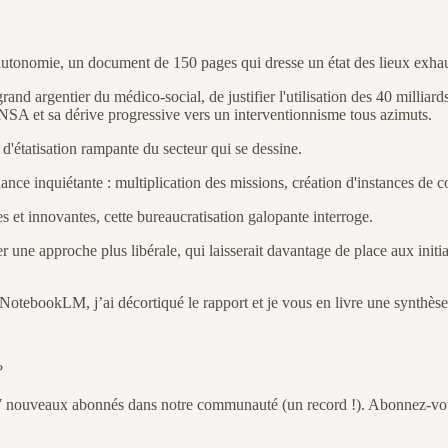
autonomie, un document de 150 pages qui dresse un état des lieux exhaus
and argentier du médico-social, de justifier l'utilisation des 40 milliards
NSA et sa dérive progressive vers un interventionnisme tous azimuts.
d'étatisation rampante du secteur qui se dessine.
nce inquiétante : multiplication des missions, création d'instances de co
es et innovantes, cette bureaucratisation galopante interroge.
er une approche plus libérale, qui laisserait davantage de place aux init
NotebookLM, j’ai décortiqué le rapport et je vous en livre une synthès
?
 27 nouveaux abonnés dans notre communauté (un record !). Abonnez-vou