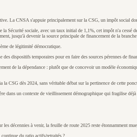
tive. La CNSA s'appuie principalement sur la CSG, un impôt social dont l
 Sécurité sociale, avec un taux initial de 1,1%, cet impôt n'a cessé de 
lement, jusqu'à devenir la source principale de financement de la branch
lème de légitimité démocratique.
ourne des dispositifs temporaires pour en faire des sources pérennes de fin
ncement de la dépendance : plutôt que de concevoir un modèle économiqu
 la CSG dès 2024, sans véritable débat sur la pertinence de cette poncti
ère dans un contexte de vieillissement démographique qui fragilise déjà l'é
r les décennies à venir, la feuille de route 2025 reste étonnamment muet
ntinue du ratio actifs/retraités ?