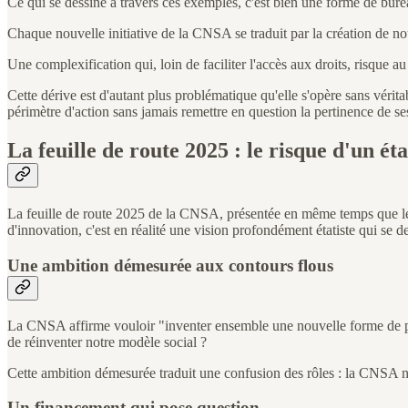
Ce qui se dessine à travers ces exemples, c'est bien une forme de bure
Chaque nouvelle initiative de la CNSA se traduit par la création de n
Une complexification qui, loin de faciliter l'accès aux droits, risque au 
Cette dérive est d'autant plus problématique qu'elle s'opère sans vérit
périmètre d'action sans jamais remettre en question la pertinence de se
La feuille de route 2025 : le risque d'un é
La feuille de route 2025 de la CNSA, présentée en même temps que le 
d'innovation, c'est en réalité une vision profondément étatiste qui se d
Une ambition démesurée aux contours flous
La CNSA affirme vouloir "inventer ensemble une nouvelle forme de prot
de réinventer notre modèle social ?
Cette ambition démesurée traduit une confusion des rôles : la CNSA n'e
Un financement qui pose question