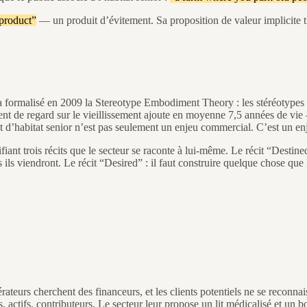
product”
— un produit d’évitement. Sa proposition de valeur implicite tien
ormalisé en 2009 la Stereotype Embodiment Theory : les stéréotypes néga
t de regard sur le vieillissement ajoute en moyenne 7,5 années de vie —
t d’habitat senior n’est pas seulement un enjeu commercial. C’est un en
ant trois récits que le secteur se raconte à lui-même. Le récit “Destine
ils viendront. Le récit “Desired” : il faut construire quelque chose que l
rateurs cherchent des financeurs, et les clients potentiels ne se reconna
ctifs, contributeurs. Le secteur leur propose un lit médicalisé et un bo