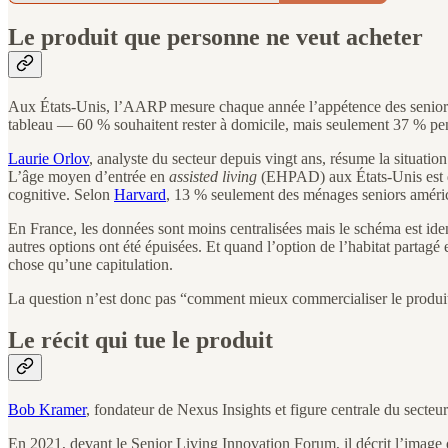
Le produit que personne ne veut acheter
Aux États-Unis, l’AARP mesure chaque année l’appétence des seniors pou
tableau — 60 % souhaitent rester à domicile, mais seulement 37 % pensent 
Laurie Orlov
, analyste du secteur depuis vingt ans, résume la situation
L’âge moyen d’entrée en
assisted living
(EHPAD) aux États-Unis est de
cognitive. Selon
Harvard
, 13 % seulement des ménages seniors améric
En France, les données sont moins centralisées mais le schéma est ident
autres options ont été épuisées. Et quand l’option de l’habitat partagé
chose qu’une capitulation.
La question n’est donc pas “comment mieux commercialiser le produit”. L
Le récit qui tue le produit
Bob Kramer
, fondateur de Nexus Insights et figure centrale du secteu
En 2021, devant le Senior Living Innovation Forum, il décrit l’image q