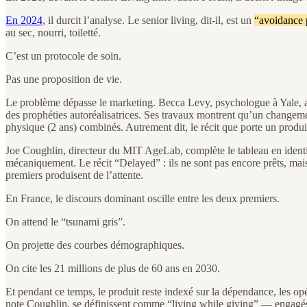
En 2024
, il durcit l’analyse. Le senior living, dit-il, est un
“avoidance 
au sec, nourri, toiletté.
C’est un protocole de soin.
Pas une proposition de vie.
Le problème dépasse le marketing. Becca Levy, psychologue à Yale, a f
des prophéties autoréalisatrices. Ses travaux montrent qu’un changemen
physique (2 ans) combinés. Autrement dit, le récit que porte un produi
Joe Coughlin, directeur du MIT AgeLab, complète le tableau en identifi
mécaniquement. Le récit “Delayed” : ils ne sont pas encore prêts, mais 
premiers produisent de l’attente.
En France, le discours dominant oscille entre les deux premiers.
On attend le “tsunami gris”.
On projette des courbes démographiques.
On cite les 21 millions de plus de 60 ans en 2030.
Et pendant ce temps, le produit reste indexé sur la dépendance, les opé
note Coughlin, se définissent comme “living while giving” — engagés, a