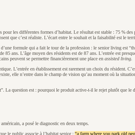
r les différentes formes d’habitat. Le résultat est stable : 75 % des p
que c’est réaliste. L’écart entre le souhait et la faisabilité est le terri
 d’une formule qui a fait le tour de la profession : le senior living est
 85 ans. L’âge moyen des résidents est de 87 ans. L’entrée est presqu
ains peuvent se permettre financièrement une place en
assisted living.
ique. L’entrée en établissement est rarement un choix du résident. C’est
 existe, elle n’entre dans le champ de vision qu’au moment où la situati
a question est : pourquoi le produit active-t-il le rejet plutôt que le d
r américain, a posé le diagnostic en deux temps.
ue le public associe à l’habitat senior :
“a farm where you park old peop