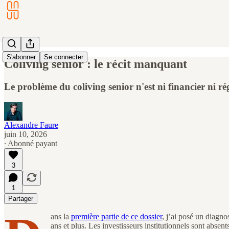
S'abonner
Se connecter
Coliving senior : le récit manquant
Le problème du coliving senior n'est ni financier ni r
Alexandre Faure
juin 10, 2026
∙ Abonné payant
3
1
Partager
ans la
première partie de ce dossier
, j’ai posé un diagno
ans et plus. Les investisseurs institutionnels sont ab