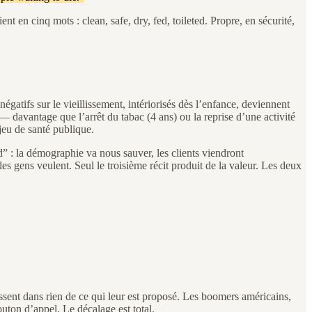
t en cinq mots : clean, safe, dry, fed, toileted. Propre, en sécurité,
tifs sur le vieillissement, intériorisés dès l’enfance, deviennent
 davantage que l’arrêt du tabac (4 ans) ou la reprise d’une activité
jeu de santé publique.
d” : la démographie va nous sauver, les clients viendront
es gens veulent. Seul le troisième récit produit de la valeur. Les deux
issent dans rien de ce qui leur est proposé. Les boomers américains,
uton d’appel. Le décalage est total.