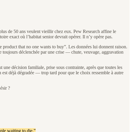
lus de 50 ans veulent vieillir chez eux. Pew Research affine le
toire exact où l’habitat senior devrait opérer. Il n’y opère pas.
 “the product that no one wants to buy”. Les données lui donnent raison.
e toujours déclenchée par une crise — chute, veuvage, aggravation
 une décision familiale, prise sous contrainte, après que toutes les
on est déjà dégradée — trop tard pour que le choix ressemble à autre
ésir ?
le waiting to die.”