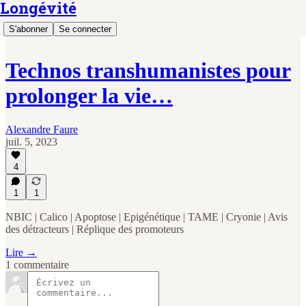
Longévité
S'abonner
Se connecter
Technos transhumanistes pour
prolonger la vie…
Alexandre Faure
juil. 5, 2023
4
1
1
NBIC | Calico | Apoptose | Epigénétique | TAME | Cryonie | Avis
des détracteurs | Réplique des promoteurs
Lire →
1 commentaire