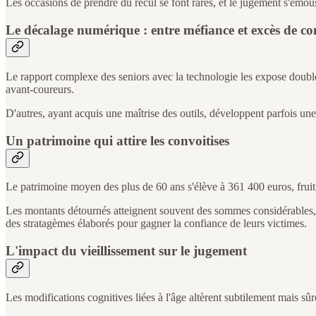
Les occasions de prendre du recul se font rares, et le jugement s'émous
Le décalage numérique : entre méfiance et excès de co
Le rapport complexe des seniors avec la technologie les expose double
avant-coureurs.
D'autres, ayant acquis une maîtrise des outils, développent parfois une 
Un patrimoine qui attire les convoitises
Le patrimoine moyen des plus de 60 ans s'élève à 361 400 euros, fruit d'
Les montants détournés atteignent souvent des sommes considérables, car
des stratagèmes élaborés pour gagner la confiance de leurs victimes.
L'impact du vieillissement sur le jugement
Les modifications cognitives liées à l'âge altèrent subtilement mais sû