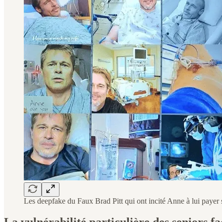
Les deepfake du Faux Brad Pitt qui ont incité Anne à lui payer
La vulnérabilité particulière des seniors f