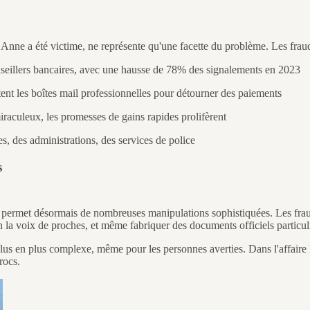
 Anne a été victime, ne représente qu'une facette du problème. Les fraud
nseillers bancaires, avec une hausse de 78% des signalements en 2023
tent les boîtes mail professionnelles pour détourner des paiements
raculeux, les promesses de gains rapides prolifèrent
es, des administrations, des services de police
s
elle permet désormais de nombreuses manipulations sophistiquées. Les fra
on la voix de proches, et même fabriquer des documents officiels particu
us en plus complexe, même pour les personnes averties. Dans l'affaire Br
rocs.