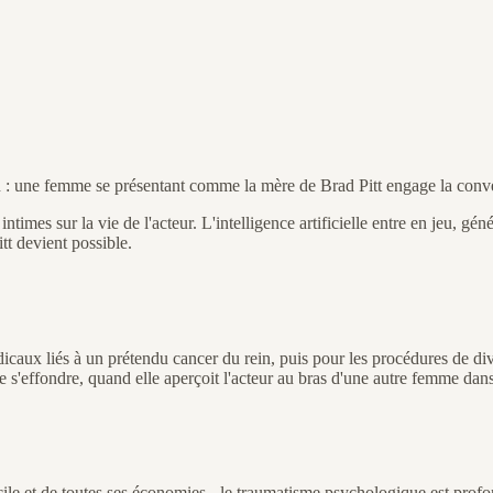
: une femme se présentant comme la mère de Brad Pitt engage la convers
intimes sur la vie de l'acteur. L'intelligence artificielle entre en jeu, 
tt devient possible.
dicaux liés à un prétendu cancer du rein, puis pour les procédures de d
e s'effondre, quand elle aperçoit l'acteur au bras d'une autre femme dan
cile et de toutes ses économies - le traumatisme psychologique est profon