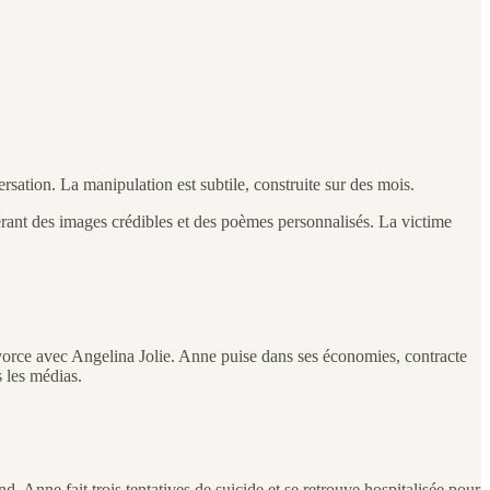
ation. La manipulation est subtile, construite sur des mois.
générant des images crédibles et des poèmes personnalisés. La victime
ivorce avec Angelina Jolie. Anne puise dans ses économies, contracte
s les médias.
d. Anne fait trois tentatives de suicide et se retrouve hospitalisée pour