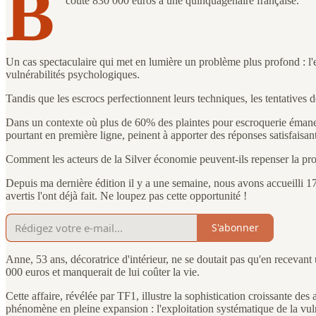
B
coûté 830 000 euros à une quinquagénaire française.
Un cas spectaculaire qui met en lumière un problème plus profond : l'ex
vulnérabilités psychologiques.
Tandis que les escrocs perfectionnent leurs techniques, les tentatives d
Dans un contexte où plus de 60% des plaintes pour escroquerie émanent
pourtant en première ligne, peinent à apporter des réponses satisfaisan
Comment les acteurs de la Silver économie peuvent-ils repenser la pro
Depuis ma dernière édition il y a une semaine, nous avons accueilli
avertis l'ont déjà fait. Ne loupez pas cette opportunité !
S'abonner
Anne, 53 ans, décoratrice d'intérieur, ne se doutait pas qu'en recevan
000 euros et manquerait de lui coûter la vie.
Cette affaire, révélée par TF1, illustre la sophistication croissante d
phénomène en pleine expansion : l'exploitation systématique de la vuln