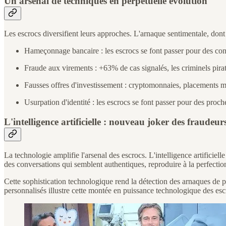
Un arsenal de techniques en perpétuelle évolution
Les escrocs diversifient leurs approches. L'arnaque sentimentale, dont
Hameçonnage bancaire : les escrocs se font passer pour des co
Fraude aux virements : +63% de cas signalés, les criminels pira
Fausses offres d'investissement : cryptomonnaies, placements mi
Usurpation d'identité : les escrocs se font passer pour des proch
L'intelligence artificielle : nouveau joker des fraudeur
La technologie amplifie l'arsenal des escrocs. L'intelligence artifici
des conversations qui semblent authentiques, reproduire à la perfecti
Cette sophistication technologique rend la détection des arnaques de pl
personnalisés illustre cette montée en puissance technologique des esc