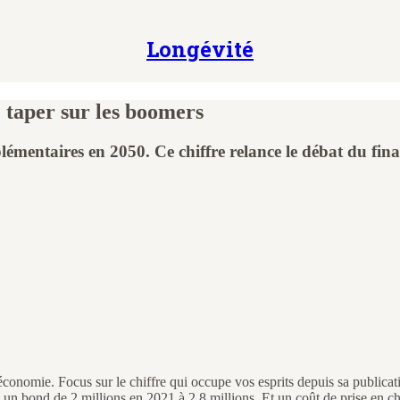
Longévité
 taper sur les boomers
entaires en 2050. Ce chiffre relance le débat du fina
 économie. Focus sur le chiffre qui occupe vos esprits depuis sa publi
 bond de 2 millions en 2021 à 2,8 millions. Et un coût de prise en char