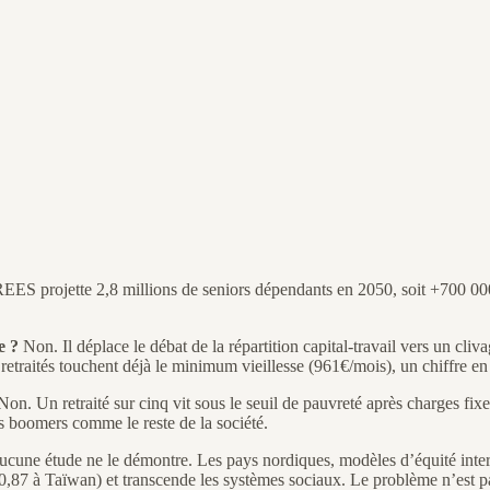
ES projette 2,8 millions de seniors dépendants en 2050, soit +700 000 
e ?
Non. Il déplace le débat de la répartition capital-travail vers un cli
 retraités touchent déjà le minimum vieillesse (961€/mois), un chiffre e
on. Un retraité sur cinq vit sous le seuil de pauvreté après charges fix
 les boomers comme le reste de la société.
cune étude ne le démontre. Les pays nordiques, modèles d’équité inter
,87 à Taïwan) et transcende les systèmes sociaux. Le problème n’est pas 