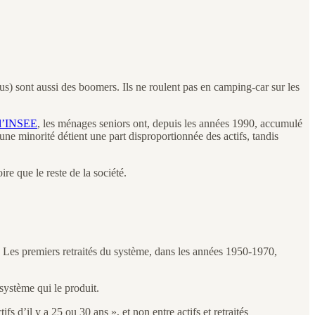
us) sont aussi des boomers. Ils ne roulent pas en camping-car sur les
 l’INSEE
, les ménages seniors ont, depuis les années 1990, accumulé
une minorité détient une part disproportionnée des actifs, tandis
re que le reste de la société.
n. Les premiers retraités du système, dans les années 1950-1970,
système qui le produit.
fs d’il y a 25 ou 30 ans », et non entre actifs et retraités