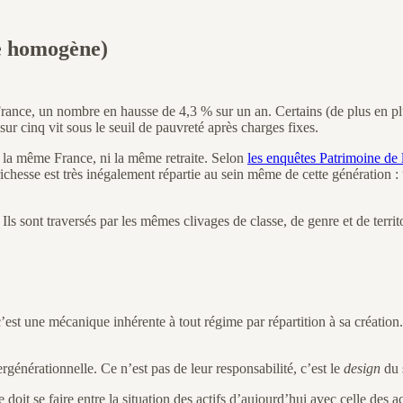
e homogène)
France, un nombre en hausse de 4,3 % sur un an. Certains (de plus en pl
ur cinq vit sous le seuil de pauvreté après charges fixes.
 la même France, ni la même retraite. Selon
les enquêtes Patrimoine de
richesse est très inégalement répartie au sein même de cette génération : 
sont traversés par les mêmes clivages de classe, de genre et de territoi
c’est une mécanique inhérente à tout régime par répartition à sa créatio
rgénérationnelle. Ce n’est pas de leur responsabilité, c’est le
design
du 
oit se faire entre la situation des actifs d’aujourd’hui avec celle des acti