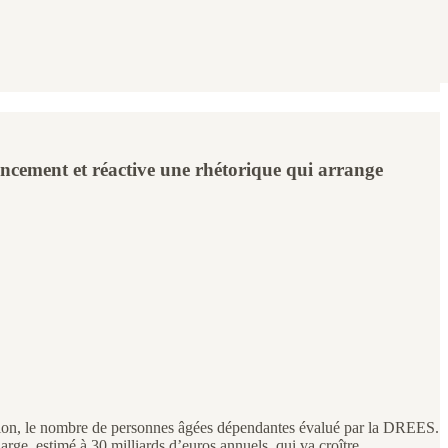
ncement et réactive une rhétorique qui arrange
cation, le nombre de personnes âgées dépendantes évalué par la DREES.
ge, estimé à 30 milliards d’euros annuels, qui va croître