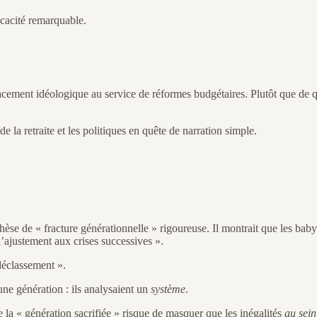
cacité remarquable.
cement idéologique au service de réformes budgétaires. Plutôt que de quest
e la retraite et les politiques en quête de narration simple.
thèse de « fracture générationnelle » rigoureuse. Il montrait que les ba
d’ajustement aux crises successives ».
déclassement ».
ne génération : ils analysaient un
système
.
 la « génération sacrifiée » risque de masquer que les inégalités
au sein