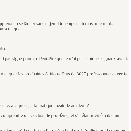
 apprenait à se lâcher sans enjeu. De temps en temps, une mini-
ion scénique.
aison.
’ai pas signé pour ça. Peut-être que je n’ai pas capté les signaux avant-
anquer les prochaines éditions. Plus de 3027 professionnels avertis
ène, à la pièce, à la pratique théâtrale amateur ?
 comprendre où se situait le problème, et s’il était irrémédiable ou
ateurs, où le plaisir de faire cède la place à l’obligation de montrer.