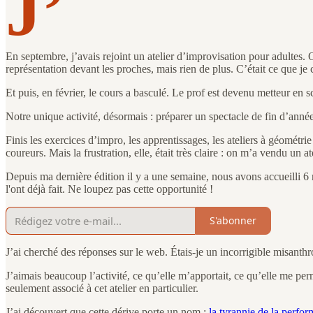
J’
En septembre, j’avais rejoint un atelier d’improvisation pour adultes. 
représentation devant les proches, mais rien de plus. C’était ce que je 
Et puis, en février, le cours a basculé. Le prof est devenu metteur en s
Notre unique activité, désormais : préparer un spectacle de fin d’année,
Finis les exercices d’impro, les apprentissages, les ateliers à géométri
coureurs. Mais la frustration, elle, était très claire : on m’a vendu un at
Depuis ma dernière édition il y a une semaine, nous avons accueilli
l'ont déjà fait. Ne loupez pas cette opportunité !
S'abonner
J’ai cherché des réponses sur le web. Étais-je un incorrigible misanthro
J’aimais beaucoup l’activité, ce qu’elle m’apportait, ce qu’elle me perm
seulement associé à cet atelier en particulier.
J’ai découvert que cette dérive porte un nom :
la tyrannie de la perfo