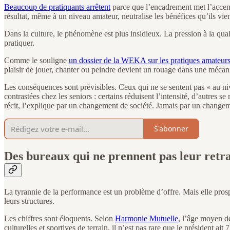
Beaucoup de pratiquants arrêtent
parce que l’encadrement met l’accent s
résultat, même à un niveau amateur, neutralise les bénéfices qu’ils vienn
Dans la culture, le phénomène est plus insidieux. La pression à la quali
pratiquer.
Comme le souligne
un dossier de la WEKA sur les pratiques amateur
plaisir de jouer, chanter ou peindre devient un rouage dans une mécani
Les conséquences sont prévisibles. Ceux qui ne se sentent pas « au niv
contrastées chez les seniors : certains réduisent l’intensité, d’autres se
récit, l’explique par un changement de société. Jamais par un changem
S'abonner
Des bureaux qui ne prennent pas leur retra
La tyrannie de la performance est un problème d’offre. Mais elle prospè
leurs structures.
Les chiffres sont éloquents. Selon
Harmonie Mutuelle
, l’âge moyen de
culturelles et sportives de terrain, il n’est pas rare que le président 