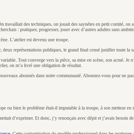
On travaillait des techniques, on jouait des saynètes en petit comité, on
cherchais : pratiquer, progresser, jouer avec d’autres adultes sans ambit
cène. L’atelier est devenu une troupe.
 deux représentations publiques, le grand final censé justifier toute la s
e variable. Tout converge vers la pièce, sa mise en scène, son acmé. Je n
elier, on m’a livré une obligation de résultat.
 6 nouveaux abonnés dans notre communauté. Abonnez-vous pour ne pas m
pe ou bien le problème était-il imputable à la troupe, à son metteur en sc
ettait d’exprimer. Et donc, j’y renonçais avec dépit et j’avais besoin de
rmance
. Cette contamination du modèle professionnel dans les pratiques am