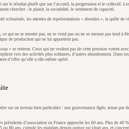
ur le résultat plutôt que sur l’accueil, la progression et le collectif. L
ent chercher : le plaisir, la sociabilité, le sentiment de capacité.
té scénarisée, les attentes de représentations « abouties », la quête de 
s
, ce qui ne se montre pas, ne se vend pas ou ne se mesure pas tend à ê
que de production qui ne lui appartient pas.
eau » se retirent. Ceux qui ne veulent pas de cette pression votent avec
 replient vers des activités plus solitaires, d’autres abandonnent. Dans tou
ent d’offre qu’elle a elle-même opéré.
ite
re sur un terreau bien particulier : une gouvernance figée, tenue par de
s présidents d’association en France approche les 60 ans. Plus de 40 % 
ait 75 ou 80 ans, cumule les mandats depuis quinze ou vingt ans, et concent