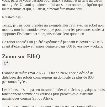
vous, partage votre passion pour Black Sabbath et la tarte au citron
meringuée. Un ami qui aimerait, lui aussi, rencontrer quelqu’un qui
lui ressemble et qui, lui aussi, aimerait être moins seul.
N’est-ce pas ?
Tenez, je vais vous prendre un exemple illustratif avec un robot non
mobile, non humanoïde développé pour aider les personnes seules à
supporter l’isolement et s’organiser dans leur quotidien.
Ce robot appelé ElliQ a été expérimenté pendant le covid aux USA
avant d’être déployé l’année dernière dans 800 foyers new-yorkais.
Zoom sur ElliQ
L’année dernière (mai 2022), l’État de New York a décidé de
distribuer des robots compagnons au domicile de plus de 800
personnes âgées.
Les robots ne sont pas en mesure d’aider aux tâches physiques, mais
fonctionnent comme des versions plus proactives d’assistants
numériques comme Siri ou Alexa.
Ils engagent les utilisateurs dans de petites conversations,