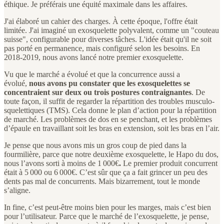
éthique. Je préférais une équité maximale dans les affaires.
J'ai élaboré un cahier des charges. À cette époque, l'offre était
limitée. J'ai imaginé un exosquelette polyvalent, comme un "couteau
suisse", configurable pour diverses tâches. L'idée était qu'il ne soit
pas porté en permanence, mais configuré selon les besoins. En
2018-2019, nous avons lancé notre premier exosquelette.
Vu que le marché a évolué et que la concurrence aussi a
évolué,
nous avons pu constater que les exosquelettes se
concentraient sur deux ou trois postures contraignantes
. De
toute façon, il suffit de regarder la répartition des troubles musculo-
squelettiques (TMS). Cela donne le plan d’action pour la répartition
de marché. Les problèmes de dos en se penchant, et les problèmes
d’épaule en travaillant soit les bras en extension, soit les bras en l’air.
Je pense que nous avons mis un gros coup de pied dans la
fourmilière, parce que notre deuxième exosquelette, le Hapo du dos,
nous l’avons sorti à moins de 1 000€
.
Le premier produit concurrent
était à 5 000 ou 6 000€. C’est sûr que ça a fait grincer un peu des
dents pas mal de concurrents. Mais bizarrement, tout le monde
s’aligne.
In fine, c’est peut-être moins bien pour les marges, mais c’est bien
pour l’utilisateur. Parce que le marché de l’exosquelette, je pense,