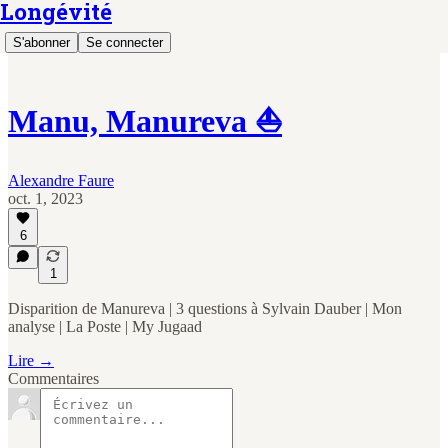
Longévité
S'abonner
Se connecter
Manu, Manureva ⛵
Alexandre Faure
oct. 1, 2023
6
1
Disparition de Manureva | 3 questions à Sylvain Dauber | Mon
analyse | La Poste | My Jugaad
Lire →
Commentaires