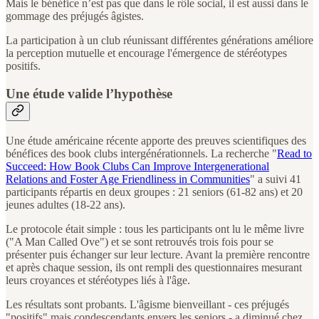
Mais le bénéfice n’est pas que dans le rôle social, il est aussi dans le
gommage des préjugés âgistes.
La participation à un club réunissant différentes générations améliore
la perception mutuelle et encourage l'émergence de stéréotypes
positifs.
Une étude valide l’hypothèse
Une étude américaine récente apporte des preuves scientifiques des
bénéfices des book clubs intergénérationnels. La recherche "
Read to
Succeed: How Book Clubs Can Improve Intergenerational
Relations and Foster Age Friendliness in Communities
" a suivi 41
participants répartis en deux groupes : 21 seniors (61-82 ans) et 20
jeunes adultes (18-22 ans).
Le protocole était simple : tous les participants ont lu le même livre
("A Man Called Ove") et se sont retrouvés trois fois pour se
présenter puis échanger sur leur lecture. Avant la première rencontre
et après chaque session, ils ont rempli des questionnaires mesurant
leurs croyances et stéréotypes liés à l'âge.
Les résultats sont probants. L'âgisme bienveillant - ces préjugés
"positifs" mais condescendants envers les seniors - a diminué chez