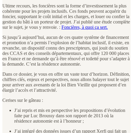
Ultime recours, les foncières sont la forme d’investissement la plus
cohérente pour les projets inclusifs. Ces fonds peuvent acquérir du
foncier, supportant le coût initial et les charges, et louer ou confier la
gestion du bâti à un porteur de projet. J’ai publié une étude complète
sur le sujet, je vous y renvoie. :
Foncières, à quoi ça sert.
Si jusqu’à aujourd’hui, aucun de ces quatre système de financement
et promotion n’a permis l’explosion de l’habitat inclusif, il existe, en
revanche, un dispositif connu des prescripteurs, qui jouit du soutien
des CCAS et des conseils départementaux, qui offre 120 000 places
en France et ne demande qu’à être rénové et toiletté pour s’adapter à
la demande. C’est la résidence autonomie.
Dans ce dossier, je vous en offre un vaste tour d’horizon. Définition,
chiffres clés, enjeux et perspectives, nous allons balayer tout le sujet
pour arriver aux avenants de la loi Bien Vieillir qui proposent d’en
élargir l’accès et l’attractivité.
Cerises sur le gâteau :
J’ai repris et mis en perspective les propositions d’évolution
faite par Luc Broussy dans son rapport de 2013 où la
résidence autonomie est à l’honneur ;
J’ai intégré des données issues d’un rapport Xerfi qui fait un