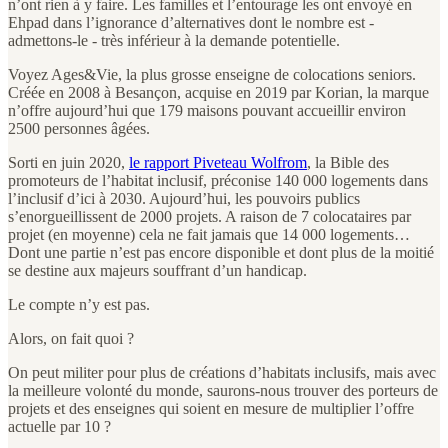
n’ont rien à y faire. Les familles et l’entourage les ont envoyé en
Ehpad dans l’ignorance d’alternatives dont le nombre est -
admettons-le - très inférieur à la demande potentielle.
Voyez Ages&Vie, la plus grosse enseigne de colocations seniors.
Créée en 2008 à Besançon, acquise en 2019 par Korian, la marque
n’offre aujourd’hui que 179 maisons pouvant accueillir environ
2500 personnes âgées.
Sorti en juin 2020,
le rapport Piveteau Wolfrom
, la Bible des
promoteurs de l’habitat inclusif, préconise 140 000 logements dans
l’inclusif d’ici à 2030. Aujourd’hui, les pouvoirs publics
s’enorgueillissent de 2000 projets. A raison de 7 colocataires par
projet (en moyenne) cela ne fait jamais que 14 000 logements…
Dont une partie n’est pas encore disponible et dont plus de la moitié
se destine aux majeurs souffrant d’un handicap.
Le compte n’y est pas.
Alors, on fait quoi ?
On peut militer pour plus de créations d’habitats inclusifs, mais avec
la meilleure volonté du monde, saurons-nous trouver des porteurs de
projets et des enseignes qui soient en mesure de multiplier l’offre
actuelle par 10 ?