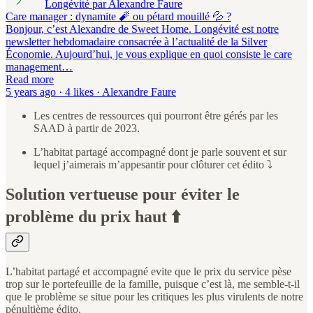
Longévité par Alexandre Faure
Care manager : dynamite 🧨 ou pétard mouillé 💦 ?
Bonjour, c’est Alexandre de Sweet Home. Longévité est notre
newsletter hebdomadaire consacrée à l’actualité de la Silver
Économie. Aujourd’hui, je vous explique en quoi consiste le care
management…
Read more
5 years ago · 4 likes · Alexandre Faure
Les centres de ressources qui pourront être gérés par les
SAAD à partir de 2023.
L’habitat partagé accompagné dont je parle souvent et sur
lequel j’aimerais m’appesantir pour clôturer cet édito ⤵️
Solution vertueuse pour éviter le
problème du prix haut ⬆️
L’habitat partagé et accompagné evite que le prix du service pèse
trop sur le portefeuille de la famille, puisque c’est là, me semble-t-il
que le problème se situe pour les critiques les plus virulents de notre
pénultième édito.