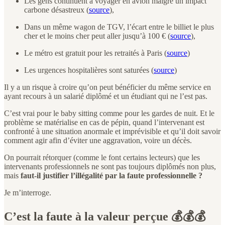
Les gens continuent à voyager en avion malgré un impact
carbone désastreux (
source
),
Dans un même wagon de TGV, l’écart entre le billiet le plus
cher et le moins cher peut aller jusqu’à 100 € (
source
),
Le métro est gratuit pour les retraités à Paris (
source
)
Les urgences hospitalières sont saturées (
source
)
Il y a un risque à croire qu’on peut bénéficier du même service en
ayant recours à un salarié diplômé et un étudiant qui ne l’est pas.
C’est vrai pour le baby sitting comme pour les gardes de nuit. Et le
problème se matérialise en cas de pépin, quand l’intervenant est
confronté à une situation anormale et imprévisible et qu’il doit savoir
comment agir afin d’éviter une aggravation, voire un décès.
On pourrait rétorquer (comme le font certains lecteurs) que les
intervenants professionnels ne sont pas toujours diplômés non plus,
mais
faut-il justifier l’illégalité par la faute professionnelle ?
Je m’interroge.
C’est la faute à la valeur perçue 💰💰💰