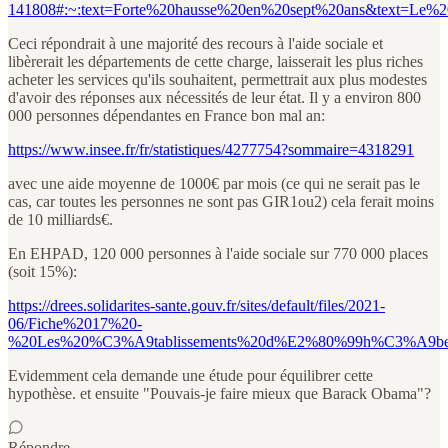
141808#:~:text=Forte%20hausse%20en%20sept%20ans&text=Le
Ceci répondrait à une majorité des recours à l'aide sociale et
libèrerait les départements de cette charge, laisserait les plus riches
acheter les services qu'ils souhaitent, permettrait aux plus modestes
d'avoir des réponses aux nécessités de leur état. Il y a environ 800
000 personnes dépendantes en France bon mal an:
https://www.insee.fr/fr/statistiques/4277754?sommaire=4318291
avec une aide moyenne de 1000€ par mois (ce qui ne serait pas le
cas, car toutes les personnes ne sont pas GIR1ou2) cela ferait moins
de 10 milliards€.
En EHPAD, 120 000 personnes à l'aide sociale sur 770 000 places
(soit 15%):
https://drees.solidarites-sante.gouv.fr/sites/default/files/2021-
06/Fiche%2017%20-
%20Les%20%C3%A9tablissements%20d%E2%80%99h%C3%A9be
Evidemment cela demande une étude pour équilibrer cette
hypothèse. et ensuite "Pouvais-je faire mieux que Barack Obama"?
Répondre