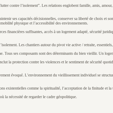
lutter contre l’isolement”. Les relations englobent famille, amis, amou
intenir ses capacités décisionnelles, conserver sa liberté de choix et s
mobilité physique et l’accessibilité des environnements.
ces financières suffisantes, accès à un logement adapté, sécurité juridiqu
isolement. Les chantiers autour du pivot vie active / retraite, essenti
ne. Tous ses composants sont des déterminants du bien vieillir. Un logem
inclut la protection contre les violences et le sentiment de sécurité quo
ment évoqué. L’environnement du vieillissement individuel se structure a
s existentielles comme la spiritualité, l’acceptation de la finitude et l
où la nécessité de regarder le cadre géopolitique.