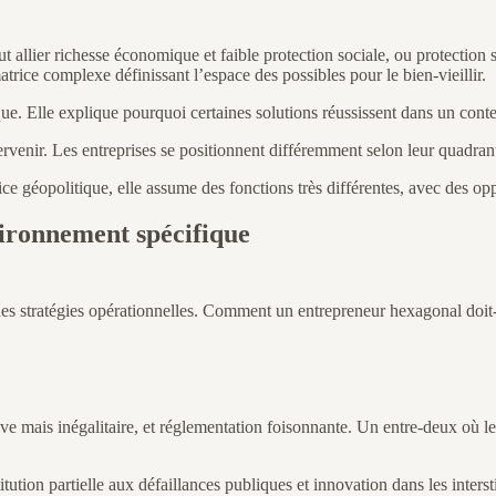
ut allier richesse économique et faible protection sociale, ou protectio
rice complexe définissant l’espace des possibles pour le bien-vieillir.
ue. Elle explique pourquoi certaines solutions réussissent dans un conte
ervenir. Les entreprises se positionnent différemment selon leur quadran
e géopolitique, elle assume des fonctions très différentes, avec des opp
vironnement spécifique
re des stratégies opérationnelles. Comment un entrepreneur hexagonal doi
tive mais inégalitaire, et réglementation foisonnante. Un entre-deux où l
itution partielle aux défaillances publiques et innovation dans les inters