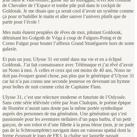
de Chevalier de l’Espace et tombe pile poil dans le cockpit de
Goldorak. Je me disais que ça serait cool d’avoir un système comme
ça pour m’habiller le matin et aller sauver l’univers plutôt que de
partir pour l’école !
Mes nuits étaient peuplées de rêves de moi, pilotant Goldorak,
détruisant les Golgoth de Véga à coup de Fulguro-Poing et de
Corno Fulgur pour bouter l’affreux Grand Stratéguerre hors de notre
galaxie.
Et puis un jour, Ulysse 31 est entré dans ma vie et en a éclipsé
Goldorak. J’ai fait connaissance avec Télémaque et j’ai rêvé d’avoir
un Nono à moi. À celles et ceux qui ont moins de 40 ans, Nono ne
doit pas évoquer grand chose, pas plus que le générique d’Ulysse 31
car lui n’a pas connu une seconde jeunesse en devenant un hymne
pour boîtes de nuit comme celui de Capitaine Flam.
Ulysse 31, c’est une relecture moderne et futuriste de l’Odyssée.
Sans cette série télévisée créée par Jean Chalopin, le poème épique
de Homère n’aurait sans doute pas la même portée symbolique
auprès des personnes de ma génération. Une génération qui s’est
passionnée pour les aventures stellaires d’un papa barbu, d’un petit
garçon, de son robot et d’une fillette à la peau bleue (non, je ne parle
pas de la Schtroumpfette) navigant dans un vaisseau spatial dont la
forme évoquait le logo de FR3, la chaîne sur laquelle passait