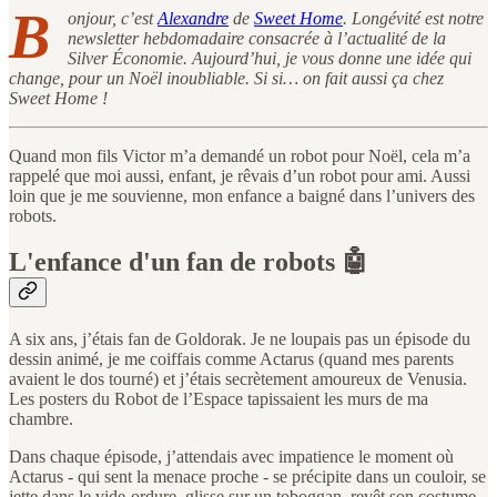
B
onjour, c’est
Alexandre
de
Sweet Home
. Longévité est notre
newsletter hebdomadaire consacrée à l’actualité de la
Silver Économie. Aujourd’hui, je vous donne une idée qui
change, pour un Noël inoubliable. Si si… on fait aussi ça chez
Sweet Home !
Quand mon fils Victor m’a demandé un robot pour Noël, cela m’a
rappelé que moi aussi, enfant, je rêvais d’un robot pour ami. Aussi
loin que je me souvienne, mon enfance a baigné dans l’univers des
robots.
L'enfance d'un fan de robots 🤖
A six ans, j’étais fan de Goldorak. Je ne loupais pas un épisode du
dessin animé, je me coiffais comme Actarus (quand mes parents
avaient le dos tourné) et j’étais secrètement amoureux de Venusia.
Les posters du Robot de l’Espace tapissaient les murs de ma
chambre.
Dans chaque épisode, j’attendais avec impatience le moment où
Actarus - qui sent la menace proche - se précipite dans un couloir, se
jette dans le vide-ordure, glisse sur un toboggan, revêt son costume