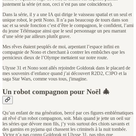
justement la série (et non, ceci n’est pas une coïncidence).
Dans la série, il y a une IA qui dirige le vaisseau spatial et un seul et
unique robot, le petit Nono. Il n’a pas beaucoup de tours dans son
sac et sa seule fonction c’est d’être le compagnon, le confident, l’ami
du jeune Télémaque ainsi que le seul personnage un peu marrant
d’une série par ailleurs plutôt grave.
Mes rêves étaient peuplés de moi, arpentant l’espace infini en
compagnie de Nono et cherchant à contrer les embûches que les
pernicieux dieux de l’Olympe mettaient sur notre route.
Ulysse 31 et Nono sont allés rejoindre Goldorak dans le placard de
mes souvenirs d’enfance quand j’ai découvert R2D2, C3PO et la
saga Star Wars, comme vous tous, j'imagine.
Un robot compagnon pour Noël 🎄
Qu’un enfant de ma génération, bercé par ces figures emblématiques
ait rêvé d’un robot compagnon, soit. Mais quand je jette un oeil sur
les séries que dévore mon fils, j’y vois surtout des chiots savants et
des gamins en pyjama qui chassent les criminels à la nuit tombée.
Victor n’a pas connu Goldorak ni Ulysse 31, pas plus que