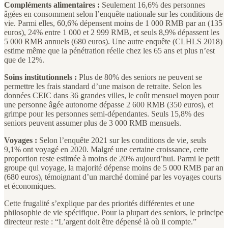
Compléments alimentaires :
Seulement 16,6% des personnes
âgées en consomment selon l’enquête nationale sur les conditions de
vie. Parmi elles, 60,6% dépensent moins de 1 000 RMB par an (135
euros), 24% entre 1 000 et 2 999 RMB, et seuls 8,9% dépassent les
5 000 RMB annuels (680 euros). Une autre enquête (CLHLS 2018)
estime même que la pénétration réelle chez les 65 ans et plus n’est
que de 12%.
Soins institutionnels :
Plus de 80% des seniors ne peuvent se
permettre les frais standard d’une maison de retraite. Selon les
données CEIC dans 36 grandes villes, le coût mensuel moyen pour
une personne âgée autonome dépasse 2 600 RMB (350 euros), et
grimpe pour les personnes semi-dépendantes. Seuls 15,8% des
seniors peuvent assumer plus de 3 000 RMB mensuels.
Voyages :
Selon l’enquête 2021 sur les conditions de vie, seuls
9,1% ont voyagé en 2020. Malgré une certaine croissance, cette
proportion reste estimée à moins de 20% aujourd’hui. Parmi le petit
groupe qui voyage, la majorité dépense moins de 5 000 RMB par an
(680 euros), témoignant d’un marché dominé par les voyages courts
et économiques.
Cette frugalité s’explique par des priorités différentes et une
philosophie de vie spécifique. Pour la plupart des seniors, le principe
directeur reste : “L’argent doit être dépensé là où il compte.”