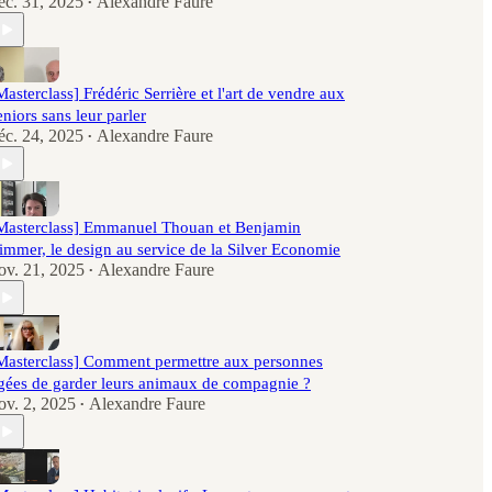
éc. 31, 2025
Alexandre Faure
•
Masterclass] Frédéric Serrière et l'art de vendre aux
eniors sans leur parler
éc. 24, 2025
Alexandre Faure
•
Masterclass] Emmanuel Thouan et Benjamin
immer, le design au service de la Silver Economie
ov. 21, 2025
Alexandre Faure
•
Masterclass] Comment permettre aux personnes
gées de garder leurs animaux de compagnie ?
ov. 2, 2025
Alexandre Faure
•