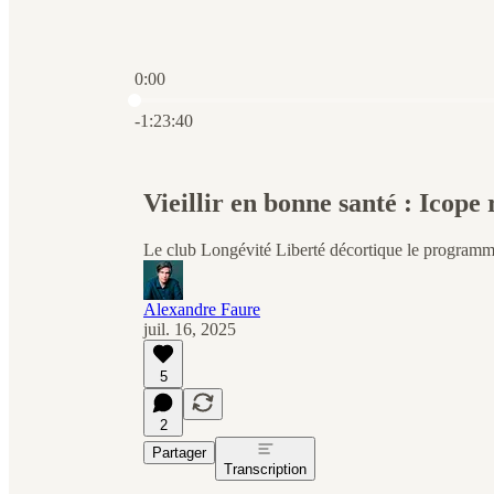
0:00
Heure actuelle: 0:00 / Temps total: -1:23:40
-1:23:40
Vieillir en bonne santé : Icope
Le club Longévité Liberté décortique le programme 
Alexandre Faure
juil. 16, 2025
5
2
Partager
Transcription