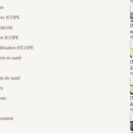
d
on
 avec ICOPE
[
jectifs
s
d
dans ICOPE
Utilisation d'ICOPE
ent en santé
[
Z
n
ns de santé
es
[
eurs
â
n
ppement