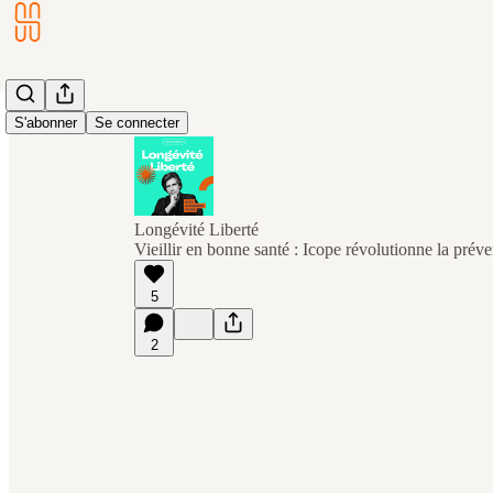
S'abonner
Se connecter
Longévité Liberté
Vieillir en bonne santé : Icope révolutionne la prév
5
2