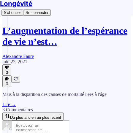
Longévité
S'abonner
Se connecter
L’augmentation de l’espérance
de vie n’est…
Alexandre Faure
juin 27, 2021
3
3
Mais à la disparition des causes de mortalité liées à l'âge
Lire →
3 Commentaires
Du plus ancien au plus récent