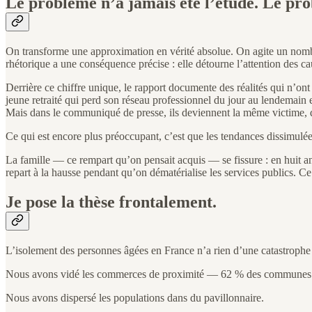
Le problème n’a jamais été l’étude. Le prob
On transforme une approximation en vérité absolue. On agite un nombr
rhétorique a une conséquence précise : elle détourne l’attention des c
Derrière ce chiffre unique, le rapport documente des réalités qui n’o
jeune retraité qui perd son réseau professionnel du jour au lendemai
Mais dans le communiqué de presse, ils deviennent la même victime, d
Ce qui est encore plus préoccupant, c’est que les tendances dissimulée
La famille — ce rempart qu’on pensait acquis — se fissure : en huit ans
repart à la hausse pendant qu’on dématérialise les services publics. C
Je pose la thèse frontalement.
L’isolement des personnes âgées en France n’a rien d’une catastrophe n
Nous avons vidé les commerces de proximité — 62 % des communes r
Nous avons dispersé les populations dans du pavillonnaire.