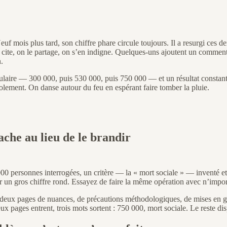
 mois plus tard, son chiffre phare circule toujours. Il a resurgi ces der
 cite, on le partage, on s’en indigne. Quelques-uns ajoutent un comment
.
laire — 300 000, puis 530 000, puis 750 000 — et un résultat constant :
solement. On danse autour du feu en espérant faire tomber la pluie.
ache au lieu de le brandir
0 personnes interrogées, un critère — la « mort sociale » — inventé et 
r un gros chiffre rond. Essayez de faire la même opération avec n’impor
te-deux pages de nuances, de précautions méthodologiques, de mises en g
ux pages entrent, trois mots sortent : 750 000, mort sociale. Le reste dis