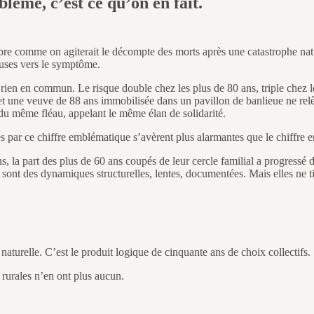
lème, c’est ce qu’on en fait.
e comme on agiterait le décompte des morts après une catastrophe natur
auses vers le symptôme.
nt rien en commun. Le risque double chez les plus de 80 ans, triple che
n et une veuve de 88 ans immobilisée dans un pavillon de banlieue ne r
u même fléau, appelant le même élan de solidarité.
s par ce chiffre emblématique s’avèrent plus alarmantes que le chiffre 
, la part des plus de 60 ans coupés de leur cercle familial a progressé 
e sont des dynamiques structurelles, lentes, documentées. Mais elles ne 
aturelle. C’est le produit logique de cinquante ans de choix collectifs.
urales n’en ont plus aucun.