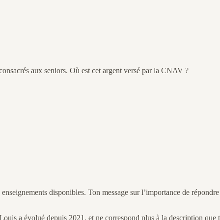
s consacrés aux seniors. Où est cet argent versé par la CNAV ?
 enseignements disponibles. Ton message sur l’importance de répondre aux
Louis a évolué depuis 2021, et ne correspond plus à la description que t