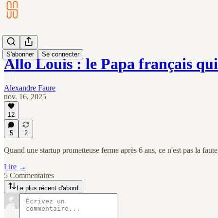
S'abonner
Se connecter
Allo Louis : le Papa français qu
Alexandre Faure
nov. 16, 2025
12
5
2
Quand une startup prometteuse ferme après 6 ans, ce n'est pas la faute
Lire →
5 Commentaires
Le plus récent d'abord