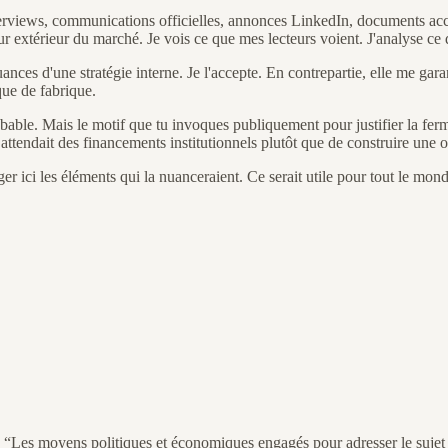
erviews, communications officielles, annonces LinkedIn, documents acces
 extérieur du marché. Je vois ce que mes lecteurs voient. J'analyse ce q
nces d'une stratégie interne. Je l'accepte. En contrepartie, elle me garanti
que de fabrique.
obable. Mais le motif que tu invoques publiquement pour justifier la fe
attendait des financements institutionnels plutôt que de construire une of
ager ici les éléments qui la nuanceraient. Ce serait utile pour tout le m
se! “Les moyens politiques et économiques engagés pour adresser le sujet