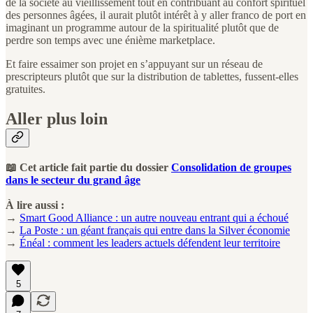
de la société au vieillissement tout en contribuant au confort spirituel
des personnes âgées, il aurait plutôt intérêt à y aller franco de port en
imaginant un programme autour de la spiritualité plutôt que de
perdre son temps avec une énième marketplace.
Et faire essaimer son projet en s’appuyant sur un réseau de
prescripteurs plutôt que sur la distribution de tablettes, fussent-elles
gratuites.
Aller plus loin
📖 Cet article fait partie du dossier
Consolidation de groupes
dans le secteur du grand âge
À lire aussi :
→
Smart Good Alliance : un autre nouveau entrant qui a échoué
→
La Poste : un géant français qui entre dans la Silver économie
→
Énéal : comment les leaders actuels défendent leur territoire
5