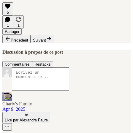
5
1
1
Partager
Précédent
Suivant
Discussion à propos de ce post
Commentaires
Restacks
Charly's Family
Apr 9, 2025
Liké par Alexandre Faure