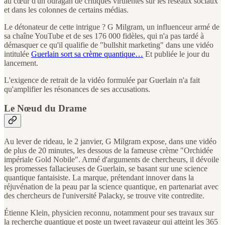
au cœur d'un ouragan de critiques virulentes sur les réseaux sociaux
et dans les colonnes de certains médias.
Le détonateur de cette intrigue ? G Milgram, un influenceur armé de
sa chaîne YouTube et de ses 176 000 fidèles, qui n'a pas tardé à
démasquer ce qu'il qualifie de "bullshit marketing" dans une vidéo
intitulée
Guerlain sort sa crème quantique…
Et publiée le jour du
lancement.
L'exigence de retrait de la vidéo formulée par Guerlain n'a fait
qu'amplifier les résonances de ses accusations.
Le Nœud du Drame
Au lever de rideau, le 2 janvier, G Milgram expose, dans une vidéo
de plus de 20 minutes, les dessous de la fameuse crème "Orchidée
impériale Gold Nobile". Armé d'arguments de chercheurs, il dévoile
les promesses fallacieuses de Guerlain, se basant sur une science
quantique fantaisiste. La marque, prétendant innover dans la
réjuvénation de la peau par la science quantique, en partenariat avec
des chercheurs de l'université Palacky, se trouve vite contredite.
Étienne Klein, physicien reconnu, notamment pour ses travaux sur
la recherche quantique et poste un tweet ravageur qui atteint les 365