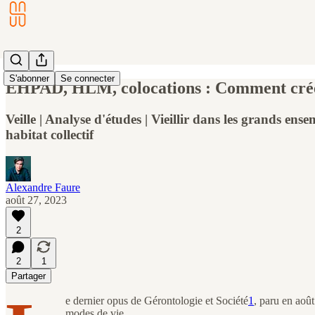
S'abonner
Se connecter
EHPAD, HLM, colocations : Comment créer d
Veille | Analyse d'études | Vieillir dans les grands ens
habitat collectif
Alexandre Faure
août 27, 2023
2
2
1
Partager
e dernier opus de Gérontologie et Société
1
, paru en août
modes de vie.