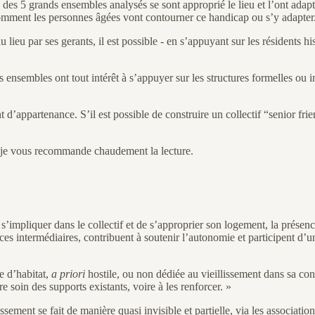
5 grands ensembles analysés se sont approprié le lieu et l’ont adapté, 
 comment les personnes âgées vont contourner ce handicap ou s’y adapter
eu par ses gerants, il est possible - en s’appuyant sur les résidents histo
s ensembles ont tout intérêt à s’appuyer sur les structures formelles ou 
nt d’appartenance. S’il est possible de construire un collectif “senior f
nt je vous recommande chaudement la lecture.
de s’impliquer dans le collectif et de s’approprier son logement, la prés
ces intermédiaires, contribuent à soutenir l’autonomie et participent d’
 d’habitat,
a priori
hostile, ou non dédiée au vieillissement dans sa conc
 soin des supports existants, voire à les renforcer. »
sement se fait de manière quasi invisible et partielle, via les associatio