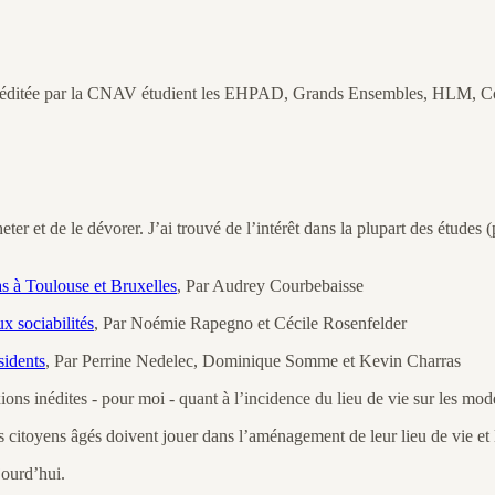
ue éditée par la CNAV étudient les EHPAD, Grands Ensembles, HLM, Coloc
er et de le dévorer. J’ai trouvé de l’intérêt dans la plupart des études (p
as à Toulouse et Bruxelles
, Par Audrey Courbebaisse
ux sociabilités
, Par Noémie Rapegno et Cécile Rosenfelder
sidents
, Par Perrine Nedelec, Dominique Somme et Kevin Charras
ons inédites - pour moi - quant à l’incidence du lieu de vie sur les mod
les citoyens âgés doivent jouer dans l’aménagement de leur lieu de vie e
jourd’hui.