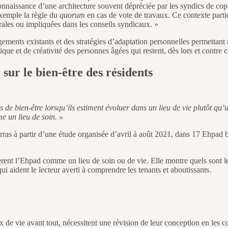
issance d’une architecture souvent dépréciée par les syndics de coprop
exemple la règle du
quorum
en cas de vote de travaux. Ce contexte particu
rales ou impliquées dans les conseils syndicaux. »
ments existants et des stratégies d’adaptation personnelles permettan
que et de créativité des personnes âgées qui restent, dès lors et contre ce
sur le bien-être des résidents
de bien-être lorsqu’ils estiment évoluer dans un lieu de vie plutôt qu’
e un lieu de soin. »
s à partir d’une étude organisée d’avril à août 2021, dans 17 Ehpad br
èrent l’Ehpad comme un lieu de soin ou de vie. Elle montre quels sont les
i aident le lecteur averti à comprendre les tenants et aboutissants.
x de vie avant tout, nécessitent une révision de leur conception en les c