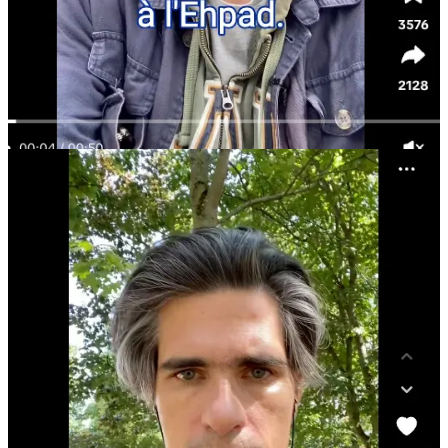
shorts, tout le monde connaît l’EHPAD. Si je dis EHPAD, les
gens qui visionnent la vidéo comprennent immédiatement de
quoi je parle. Même s’ils s’en font une idée qui n’est pas
toujours réaliste, ils savent que l’EHPAD, c’est un genre de
maison de retraite.
Ils mettent le doigt sur une contradiction, une incohérence
entre le désir et la réalité : une personne âgée qui veut quitter
l’EHPAD tous les jours et qui y reste, contrainte par sa
famille. Des célébrités qui meurent chez elles tandis que les
familles “normales” doivent placer leur parent âgé en EHPAD
faute d’alternatives évidentes.
Ils créent un clivage émotionnel entre ceux qui ont recours à
l’EHPAD et ceux qui ne le font pas… Ou pensent qu’ils ne le
feraient pas.
L’analyse des commentaires est, en l’espèce, une mine d’information
pour quiconque travaille dans ce secteur ou souhaite le renouveler.
Sur le short “Chirac”, les commentateurs pensent que Chirac et
Johnny sont morts chez eux parce qu’ils étaient assez riches pour
échapper à l’EPHAD. Je ne détaille pas le contre-argument à cette
affirmation. Je ne fais que poser le constat. Si vous développez des
alternatives à l’EHPAD, sachez qu’il y a là une audience et un truc à