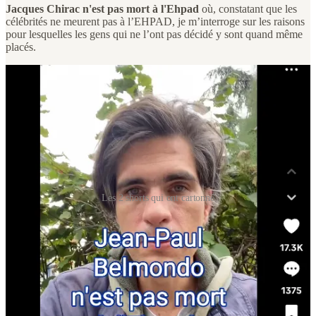
Jacques Chirac n'est pas mort à l'Ehpad
où, constatant que les
célébrités ne meurent pas à l’EHPAD, je m’interroge sur les raisons
pour lesquelles les gens qui ne l’ont pas décidé y sont quand même
placés.
Les 2 shorts qui ont cartonné
Pourquoi ces posts ont fonctionné ?
Selon mon analyse, pour 3 raisons :
Ils parlent de l’EHPAD et contrairement au viager, à la Silver
économie et aux autres idées proposées par mes premiers