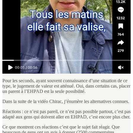
faire !
Un clivage s’est créé dans les commentaires entre ceux qui ne
mettraient pas leurs parents à l’EHPAD et ceux qui l’ont fait ou
comprennent ceux qui le font.
Pour les premiers, c’est inenvisageable et souvent ils appuient leur
argumentaire sur des principes culturels car dans leur pays
(d’origine), on ne fait pas ça. Ou sur des convictions d’autant plus
fortes qu’elles ne sont pas contraintes par la réalité d’une situation.
Si votre père qui vit seul à 300 km est atteint
d’Alzheimer, votre considération des options est bien
différente.
Pour les seconds, ayant souvent connaissance d’une situation de ce
type, le jugement de valeur est atténué. Oui, dans certains cas, placer
un parent à l’EHPAD est la seule possibilité.
Dans la suite de la vidéo Chirac, j’énumère les alternatives connues.
Réactions : ce n’est pas pareil, ce n’est pas possible partout, c’est pas
adapté aux gens qui doivent aller en EHPAD, c’est encore plus cher.
Ce que montrent ces réactions c’est que le sujet fait réagir. Que
beaucoup de gens ont un avis à donner (2500 commentaires