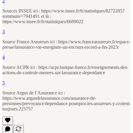
2
Sources INSEE ici : https://www.insee.fr/fr/statistiques/8272285?
sommaire=7941491 et là :
https://www.insee.fr/fr/statistiques/6689022
3
Source France Assureurs ici : https://www.franceassureurs.fr/espace-
presse/lassurance-vie-enregistre-un-encours-record-a-fin-2023/
4
Source ACPR ici : https://acpr.banque-france.fr/enseignements-des-
actions-de-controle-menees-sur-lassurance-dependance
5
Source Argus de l’Assurance ici :
https://www.argusdelassurance.com/assurance-de-
personnes/prevoyance/dependance-pourquoi-les-assureurs-y-croient-
toujours.225757