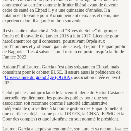
commencé sa carrière comme infirmier libéral avant de devenir
cadre de santé en Ehpad il y a une quinzaine d’années. Il a
notamment travaillé pour Korian pendant deux ans et demi, une
expérience dont il a gardé un bon souvenir.
Il est ensuite embauché à l’Ehpad “Rives de Seine” du groupe
Orpéa où il travaille de janvier 2016 à juin 2017. Licencié pour
harcèlement (ce qu’il contestera, poursuivant Orpéa aux
prud’hommes et y obtenant gain de cause), il rejoint l’Ehpad public
de Bagnolet “Les 4 saisons” où il restera en poste jusqu’à la fin de
l’année 2022.
Aujourd’hui Laurent Garcia n’est plus soignant en Ehpad, mais
consultant pour le cabinet ELSE. Il assure aussi la présidence de
l’
Observatoire du grand âge (OGRA)
, association créée en avril
2022.
Celui qui s’est autoproclamé le lanceur d’alerte de Victor Castanet
interpelle régulièrement les pouvoirs publics pour que son
association soit reconnue comme l’autorité administrative
indépendante qui veillera à la bonne gestion des Ehpad (omettant
que ce rôle est déjà assumé par la DREES, la CNSA, KPMG et la
Cour des comptes) et que lui-même en soit nommé le président.
Laurent Garcia a acquis sa renommée, son aura et sa reconnaissance