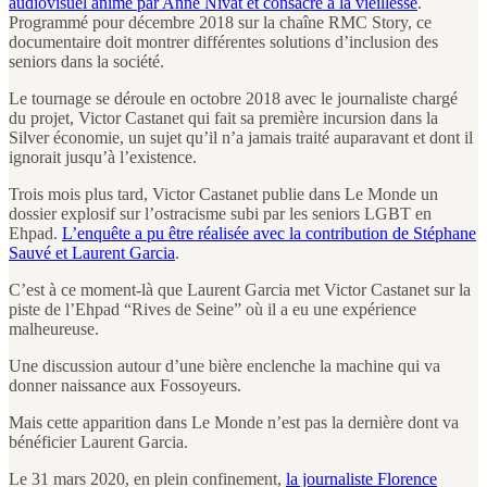
audiovisuel animé par Anne Nivat et consacré à la vieillesse
.
Programmé pour décembre 2018 sur la chaîne RMC Story, ce
documentaire doit montrer différentes solutions d’inclusion des
seniors dans la société.
Le tournage se déroule en octobre 2018 avec le journaliste chargé
du projet, Victor Castanet qui fait sa première incursion dans la
Silver économie, un sujet qu’il n’a jamais traité auparavant et dont il
ignorait jusqu’à l’existence.
Trois mois plus tard, Victor Castanet publie dans Le Monde un
dossier explosif sur l’ostracisme subi par les seniors LGBT en
Ehpad.
L’enquête a pu être réalisée avec la contribution de Stéphane
Sauvé et Laurent Garcia
.
C’est à ce moment-là que Laurent Garcia met Victor Castanet sur la
piste de l’Ehpad “Rives de Seine” où il a eu une expérience
malheureuse.
Une discussion autour d’une bière enclenche la machine qui va
donner naissance aux Fossoyeurs.
Mais cette apparition dans Le Monde n’est pas la dernière dont va
bénéficier Laurent Garcia.
Le 31 mars 2020, en plein confinement,
la journaliste Florence