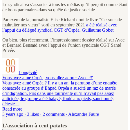
Le syndicat va s’associer à tous les médias qu’il perçoit comme étant
de bons partenaires dans sa quête de justice sociale.
Par exemple la journaliste Elise Richard dont le livre “Cessons de
maltraiter nos vieux” sorti en septembre 2021
a été réalisé avec
l’appui du délégué syndical CGT d’Orpéa, Guillaume Gobet
.
Ou bien, plus récemment, l’impressionnant dossier réalisé sur Avec
et Bernard Bensaïd avec l’appui de l’union syndicale CGT Santé
Privée.
Longévité
Vous avez aimé Orpéa, vous allez adorer Avec 💚
Vous avez aimé Orpéa ? Il y a un an, la parution d’une enquête
consacrée au groupe d’Ehpad Orpéa a suscité un raz de marée
d’indignation. Pris dans une tourmente qu’il n’avait pas assez
anticipée, le groupe a été balayé, foulé aux pieds, sanctionné,
détesté…
Read more
3 years ago · 3 likes · 2 comments · Alexandre Faure
L’association à cent patates