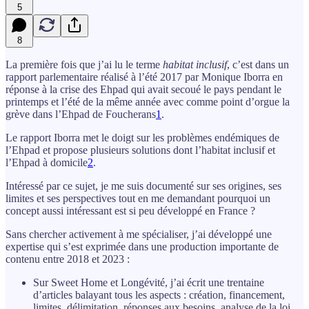
5
8
La première fois que j’ai lu le terme
habitat inclusif
, c’est dans un
rapport parlementaire réalisé à l’été 2017 par Monique Iborra en
réponse à la crise des Ehpad qui avait secoué le pays pendant le
printemps et l’été de la même année avec comme point d’orgue la
grève dans l’Ehpad de Foucherans
1
.
Le rapport Iborra met le doigt sur les problèmes endémiques de
l’Ehpad et propose plusieurs solutions dont l’habitat inclusif et
l’Ehpad à domicile
2
.
Intéressé par ce sujet, je me suis documenté sur ses origines, ses
limites et ses perspectives tout en me demandant pourquoi un
concept aussi intéressant est si peu développé en France ?
Sans chercher activement à me spécialiser, j’ai développé une
expertise qui s’est exprimée dans une production importante de
contenu entre 2018 et 2023 :
Sur Sweet Home et Longévité, j’ai écrit une trentaine
d’articles balayant tous les aspects : création, financement,
limites, délimitation, réponses aux besoins, analyse de la loi,