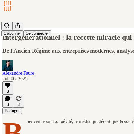
S'abonner
Se connecter
Intergénérationnel : la recette miracle qui
De l'Ancien Régime aux entreprises modernes, analyse 
Alexandre Faure
juil. 06, 2025
3
3
3
Partager
B
ienvenue sur Longévité, le média qui décortique la sociét