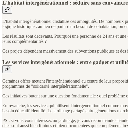
L'habitat intergénérationnel : séduire sans convaincre
L'habitat intergénérationnel cristallise ces ambiguïtés. De nombreux pro
logique historique : au lieu de partir d'un besoin de cohabitation, on c
Les résultats sont décevants. Pourquoi une personne de 24 ans et une d
leurs complémentarités ?
Ces projets dépendent massivement des subventions publiques et des in
Les services intergénérationnels : entre gadget et utilit
Certaines offres mettent l'intergénérationnel au centre de leur proposi
programmes de "solidarité intergénérationnelle".
Ces initiatives butent sur une question fondamentale : quel problème concr
En revanche, les services qui utilisent l'intergénérationnel comme moy
besoin éducatif identifié. Le jardinage partagé entre générations marche
PS : si vous vous intéressez au jardinage, je vous recommande chaude
elles sont aussi bien foutues et bien documentées que complémentaires,