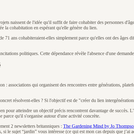
jets naissent de l'idée qu'il suffit de faire cohabiter des personnes d'âg
rée la cohabitation en espérant qu'elle génère du lien.
e 71 ans cohabiteraient-elles simplement parce qu'elles ont des âges di
citations politiques. Cette dépendance révèle l'absence d'une demande n
é
tion : associations qui organisent des rencontres entre générations, plate
et résolvent-elles ? Si l'objectif est de "créer du lien intergénérationnel
en pour atteindre un objectif précis rencontrent davantage de succès. L'
 parce qu'il s'organise autour d'une activité concrète.
ment 2 newsletters britanniques :
The Gardening Mind by Jo Thompso
 si le sujet “jardin” vous intéresse (ce qui est mon cas depuis que j’a