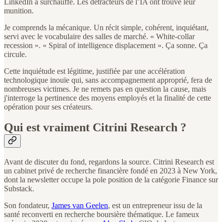
LinkedIn a surchauffé. Les détracteurs de l’IA ont trouvé leur
munition.
Je comprends la mécanique. Un récit simple, cohérent, inquiétant,
servi avec le vocabulaire des salles de marché. « White-collar
recession ». « Spiral of intelligence displacement ». Ça sonne. Ça
circule.
Cette inquiétude est légitime, justifiée par une accélération
technologique inouïe qui, sans accompagnement approprié, fera de
nombreuses victimes. Je ne remets pas en question la cause, mais
j'interroge la pertinence des moyens employés et la finalité de cette
opération pour ses créateurs.
Qui est vraiment Citrini Research ?
Avant de discuter du fond, regardons la source. Citrini Research est
un cabinet privé de recherche financière fondé en 2023 à New York,
dont la newsletter occupe la pole position de la catégorie Finance sur
Substack.
Son fondateur,
James van Geelen
, est un entrepreneur issu de la
santé reconverti en recherche boursière thématique. Le fameux