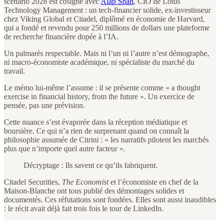
scénario 2028 est cosigné avec
Alap Shah
, CIO de Lotus
Technology Management : un tech-financier solide, ex-investisseur
chez Viking Global et Citadel, diplômé en économie de Harvard,
qui a fondé et revendu pour 250 millions de dollars une plateforme
de recherche financière dopée à l’IA.
Un palmarès respectable. Mais ni l’un ni l’autre n’est démographe,
ni macro-économiste académique, ni spécialiste du marché du
travail.
Le mémo lui-même l’assume : il se présente comme « a thought
exercise in financial history, from the future ». Un exercice de
pensée, pas une prévision.
Cette nuance s’est évaporée dans la réception médiatique et
boursière. Ce qui n’a rien de surprenant quand on connaît la
philosophie assumée de Citrini : « les narratifs pilotent les marchés
plus que n’importe quel autre facteur ».
Décryptage : Ils savent ce qu’ils fabriquent.
Citadel Securities,
The Economist
et l’économiste en chef de la
Maison-Blanche ont tous publié des démontages solides et
documentés. Ces réfutations sont fondées. Elles sont aussi inaudibles
: le récit avait déjà fait trois fois le tour de LinkedIn.