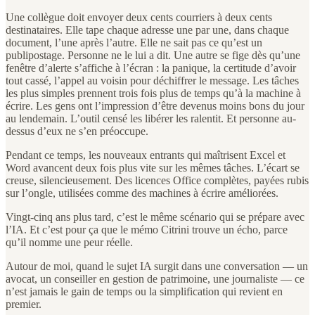
Une collègue doit envoyer deux cents courriers à deux cents
destinataires. Elle tape chaque adresse une par une, dans chaque
document, l’une après l’autre. Elle ne sait pas ce qu’est un
publipostage. Personne ne le lui a dit. Une autre se fige dès qu’une
fenêtre d’alerte s’affiche à l’écran : la panique, la certitude d’avoir
tout cassé, l’appel au voisin pour déchiffrer le message. Les tâches
les plus simples prennent trois fois plus de temps qu’à la machine à
écrire. Les gens ont l’impression d’être devenus moins bons du jour
au lendemain. L’outil censé les libérer les ralentit. Et personne au-
dessus d’eux ne s’en préoccupe.
Pendant ce temps, les nouveaux entrants qui maîtrisent Excel et
Word avancent deux fois plus vite sur les mêmes tâches. L’écart se
creuse, silencieusement. Des licences Office complètes, payées rubis
sur l’ongle, utilisées comme des machines à écrire améliorées.
Vingt-cinq ans plus tard, c’est le même scénario qui se prépare avec
l’IA. Et c’est pour ça que le mémo Citrini trouve un écho, parce
qu’il nomme une peur réelle.
Autour de moi, quand le sujet IA surgit dans une conversation — un
avocat, un conseiller en gestion de patrimoine, une journaliste — ce
n’est jamais le gain de temps ou la simplification qui revient en
premier.