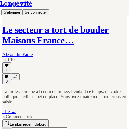
Longévité
S'abonner
Se connecter
Le secteur a tort de bouder
Maisons France…
Alexandre Faure
mai 10
4
3
La profession crie à l'écran de fumée. Pendant ce temps, un cadre
politique inédit se met en place. Vous avez quatre mois pour vous en
saisir.
Lire →
3 Commentaires
Le plus récent d'abord