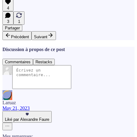
4
3
1
Partager
Précédent
Suivant
Discussion à propos de ce post
Commentaires
Restacks
Laruaz
May 21, 2023
Liké par Alexandre Faure
Mes remarques: