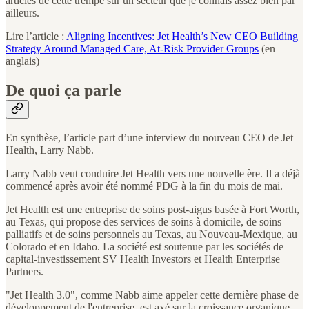
articles de cette trempe sur un secteur que je connais assez bien par
ailleurs.
Lire l’article :
Aligning Incentives: Jet Health’s New CEO Building
Strategy Around Managed Care, At-Risk Provider Groups
(en
anglais)
De quoi ça parle
En synthèse, l’article part d’une interview du nouveau CEO de Jet
Health, Larry Nabb.
Larry Nabb veut conduire Jet Health vers une nouvelle ère. Il a déjà
commencé après avoir été nommé PDG à la fin du mois de mai.
Jet Health est une entreprise de soins post-aigus basée à Fort Worth,
au Texas, qui propose des services de soins à domicile, de soins
palliatifs et de soins personnels au Texas, au Nouveau-Mexique, au
Colorado et en Idaho. La société est soutenue par les sociétés de
capital-investissement SV Health Investors et Health Enterprise
Partners.
"Jet Health 3.0", comme Nabb aime appeler cette dernière phase de
développement de l'entreprise, est axé sur la croissance organique.