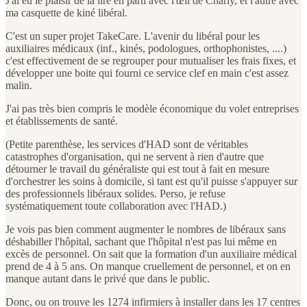
J'ai eu le plaisir de la lire en parti avec l'œil de Charly, et l'autre avec
ma casquette de kiné libéral.
C'est un super projet TakeCare. L'avenir du libéral pour les
auxiliaires médicaux (inf., kinés, podologues, orthophonistes, ....)
c'est effectivement de se regrouper pour mutualiser les frais fixes, et
développer une boite qui fourni ce service clef en main c'est assez
malin.
J'ai pas très bien compris le modèle économique du volet entreprises
et établissements de santé.
(Petite parenthèse, les services d'HAD sont de véritables
catastrophes d'organisation, qui ne servent à rien d'autre que
détourner le travail du généraliste qui est tout à fait en mesure
d'orchestrer les soins à domicile, si tant est qu'il puisse s'appuyer sur
des professionnels libéraux solides. Perso, je refuse
systématiquement toute collaboration avec l'HAD.)
Je vois pas bien comment augmenter le nombres de libéraux sans
déshabiller l'hôpital, sachant que l'hôpital n'est pas lui même en
excès de personnel. On sait que la formation d'un auxiliaire médical
prend de 4 à 5 ans. On manque cruellement de personnel, et on en
manque autant dans le privé que dans le public.
Donc, ou on trouve les 1274 infirmiers à installer dans les 17 centres