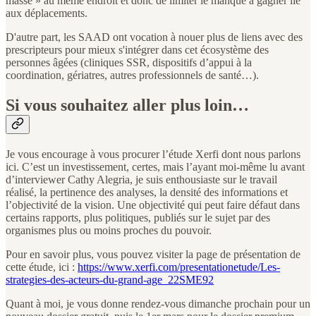
masse » au même endroit et donc de limiter le manque à gagner lié
aux déplacements.
D'autre part, les SAAD ont vocation à nouer plus de liens avec des
prescripteurs pour mieux s'intégrer dans cet écosystème des
personnes âgées (cliniques SSR, dispositifs d’appui à la
coordination, gériatres, autres professionnels de santé…).
Si vous souhaitez aller plus loin…
Je vous encourage à vous procurer l’étude Xerfi dont nous parlons
ici. C’est un investissement, certes, mais l’ayant moi-même lu avant
d’interviewer Cathy Alegria, je suis enthousiaste sur le travail
réalisé, la pertinence des analyses, la densité des informations et
l’objectivité de la vision. Une objectivité qui peut faire défaut dans
certains rapports, plus politiques, publiés sur le sujet par des
organismes plus ou moins proches du pouvoir.
Pour en savoir plus, vous pouvez visiter la page de présentation de
cette étude, ici :
https://www.xerfi.com/presentationetude/Les-
strategies-des-acteurs-du-grand-age_22SME92
Quant à moi, je vous donne rendez-vous dimanche prochain pour un