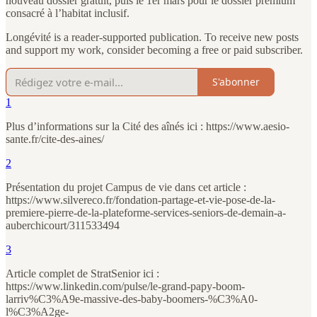
nouveau dossier gratuit, puis le 1er mars pour le dossier premium
consacré à l’habitat inclusif.
Longévité is a reader-supported publication. To receive new posts
and support my work, consider becoming a free or paid subscriber.
S'abonner
1
Plus d’informations sur la Cité des aînés ici : https://www.aesio-
sante.fr/cite-des-aines/
2
Présentation du projet Campus de vie dans cet article :
https://www.silvereco.fr/fondation-partage-et-vie-pose-de-la-
premiere-pierre-de-la-plateforme-services-seniors-de-demain-a-
auberchicourt/311533494
3
Article complet de StratSenior ici :
https://www.linkedin.com/pulse/le-grand-papy-boom-
larriv%C3%A9e-massive-des-baby-boomers-%C3%A0-
l%C3%A2ge-