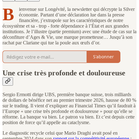
B
ienvenue sur Longévité, la newsletter qui décrypte la Silver
économie. Partant d’une déclaration lue dans la presse
financière, j’extrapole sur les caractéristiques de notre
écosystème et sa - trop - forte dépendance à l’État et aux grandes
institutions. Je l’illustre (partie premium) avec une étude de cas sur la
déconfiture d’Ages & Vie, une marque prometteuse… Jusqu’à son
rachat par Clariane qui tue la poule aux œufs d’or.
S'abonner
Une crise très profonde et douloureuse
Sergio Ermotti dirige UBS, première banque suisse, trois milliards
de dollars de bénéfice net au premier trimestre 2026, hausse de 80 %
sur le trading. Il vient d’expliquer au Financial Times qu’il faudrait à
l’Europe « une crise très profonde et douloureuse » pour qu’elle se
réforme. La banque va bien. Le patron va bien. Et c’est depuis cette
position de force qu’il appelle au cataclysme.
Le diagnostic recycle celui que Mario Draghi avait posé en
septembre 2024 dans son
rapport sur la compétitivité européenne
: