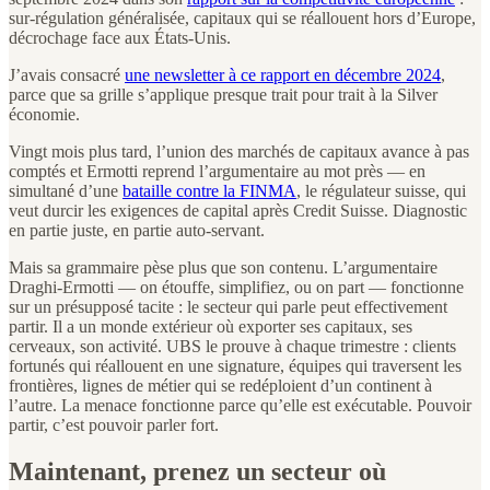
sur-régulation généralisée, capitaux qui se réallouent hors d’Europe,
décrochage face aux États-Unis.
J’avais consacré
une newsletter à ce rapport en décembre 2024
,
parce que sa grille s’applique presque trait pour trait à la Silver
économie.
Vingt mois plus tard, l’union des marchés de capitaux avance à pas
comptés et Ermotti reprend l’argumentaire au mot près — en
simultané d’une
bataille contre la FINMA
, le régulateur suisse, qui
veut durcir les exigences de capital après Credit Suisse. Diagnostic
en partie juste, en partie auto-servant.
Mais sa grammaire pèse plus que son contenu. L’argumentaire
Draghi-Ermotti — on étouffe, simplifiez, ou on part — fonctionne
sur un présupposé tacite : le secteur qui parle peut effectivement
partir. Il a un monde extérieur où exporter ses capitaux, ses
cerveaux, son activité. UBS le prouve à chaque trimestre : clients
fortunés qui réallouent en une signature, équipes qui traversent les
frontières, lignes de métier qui se redéploient d’un continent à
l’autre. La menace fonctionne parce qu’elle est exécutable. Pouvoir
partir, c’est pouvoir parler fort.
Maintenant, prenez un secteur où