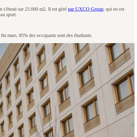
 s'étend sur 25.000 m2. Il est géré
par UXCO Group
, qui en est
au sport.
 fin mars. 85% des occupants sont des étudiants.