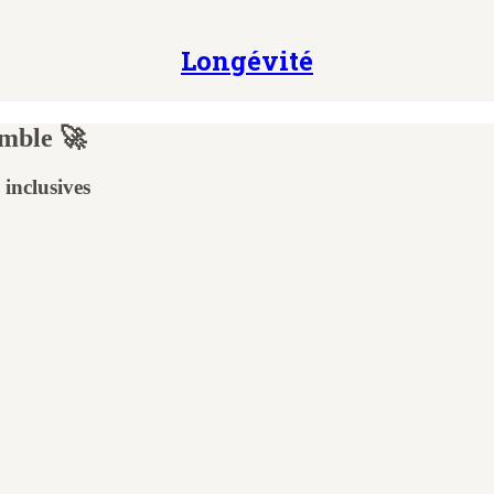
Longévité
emble 🚀
 inclusives