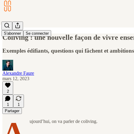
S'abonner
Se connecter
Coliving : une nouvelle façon de vivre ens
Exemples édifiants, questions qui fâchent et ambitions
Alexandre Faure
mars 12, 2023
2
1
1
Partager
A
ujourd’hui, on va parler de coliving.