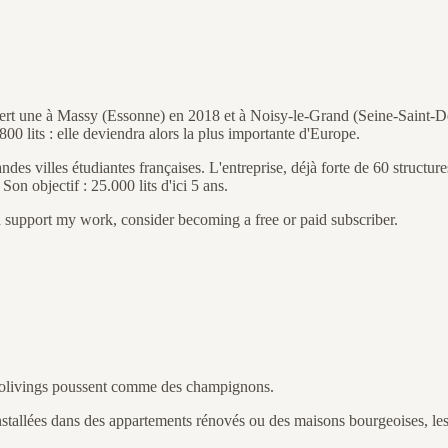
rt une à Massy (Essonne) en 2018 et à Noisy-le-Grand (Seine-Saint-D
00 lits : elle deviendra alors la plus importante d'Europe.
 villes étudiantes françaises. L'entreprise, déjà forte de 60 structures
on objectif : 25.000 lits d'ici 5 ans.
d support my work, consider becoming a free or paid subscriber.
s colivings poussent comme des champignons.
le installées dans des appartements rénovés ou des maisons bourgeoises, l