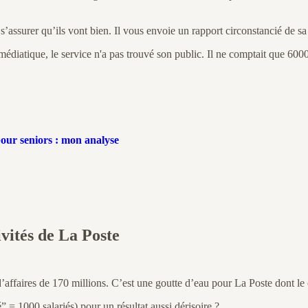
assurer qu’ils vont bien. Il vous envoie un rapport circonstancié de sa 
édiatique, le service n'a pas trouvé son public. Il ne comptait que 600
pour seniors : mon analyse
ivités de La Poste
affaires de 170 millions. C’est une goutte d’eau pour La Poste dont le c
= 1000 salariés) pour un résultat aussi dérisoire ?