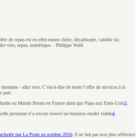
ffre de repas est en effet moins chère, décarbonée, valable six
ller vers, repas, numérique. - Philippe Wahl
 humaine - aller vers. C’est-à-dire de toute l’offre de services à la
e part.
 Charlie ou Mamie Boom en France ainsi que Papa aux Etats-Unis
3
.
quelle personne n’a encore trouvé un business model viable
4
.
rachetée par La Poste en octobre 2016
. Il ne fait pas non plus référence