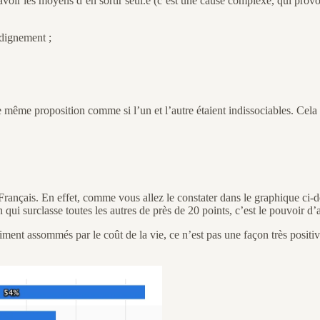
avoir les moyens d’en sortir seul.e (c’est une cause complexe, qui prov
 dignement ;
e même proposition comme si l’un et l’autre étaient indissociables. Cela 
ançais. En effet, comme vous allez le constater dans le graphique ci-des
qui surclasse toutes les autres de près de 20 points, c’est le pouvoir d’
iment assommés par le coût de la vie, ce n’est pas une façon très positi