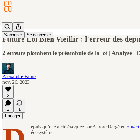
S'abonner
Se connecter
Future Loi Bien Vieillir : l'erreur des dépu
2 erreurs plombent le préambule de la loi | Analyse | E
Alexandre Faure
nov. 26, 2023
2
2
1
Partager
D
epuis qu’elle a été évoquée par Aurore Bergé en
ouvert
écosystème.