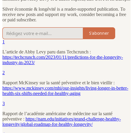
Silver économie & longévité is a reader-supported publication. To
receive new posts and support my work, consider becoming a free
or paid subscriber.
S'abonner
1
L’article de Abby Levy paru dans Techcrunch :
https://techcrunch.com/2023/01/11/predictions-for-the-longevity-
industry-in-2023/
2
Rapport McKinsey sur la santé préventive et le bien vieillir :
https://www.mckinsey.com/mhi/our-insights/living-longer-in-better-
health-six-shifts-needed-for-healthy-aging
3
Rapport de l’académie américaine de médecine sur la santé
préventive :
https://nam.edu/initiatives/grand-challenge-healthy-
longevity/global-roadmap-for-healthy-longevity/