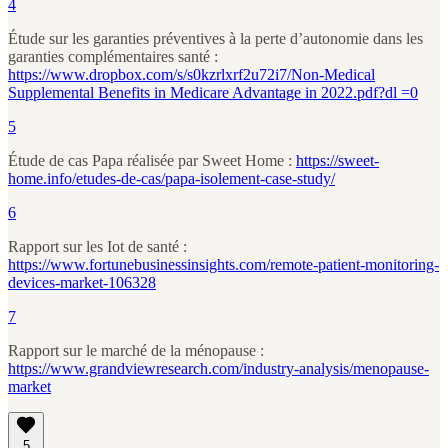
4
Étude sur les garanties préventives à la perte d’autonomie dans les
garanties complémentaires santé :
https://www.dropbox.com/s/s0kzrlxrf2u72i7/Non-Medical
Supplemental Benefits in Medicare Advantage in 2022.pdf?dl =0
5
Étude de cas Papa réalisée par Sweet Home :
https://sweet-
home.info/etudes-de-cas/papa-isolement-case-study/
6
Rapport sur les Iot de santé :
https://www.fortunebusinessinsights.com/remote-patient-monitoring-
devices-market-106328
7
Rapport sur le marché de la ménopause :
https://www.grandviewresearch.com/industry-analysis/menopause-
market
5