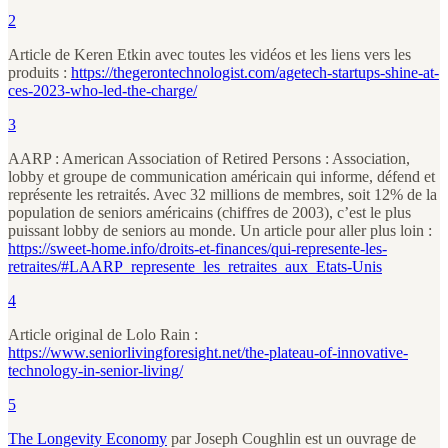
2
Article de Keren Etkin avec toutes les vidéos et les liens vers les
produits :
https://thegerontechnologist.com/agetech-startups-shine-at-
ces-2023-who-led-the-charge/
3
AARP : American Association of Retired Persons : Association,
lobby et groupe de communication américain qui informe, défend et
représente les retraités. Avec 32 millions de membres, soit 12% de la
population de seniors américains (chiffres de 2003), c’est le plus
puissant lobby de seniors au monde. Un article pour aller plus loin :
https://sweet-home.info/droits-et-finances/qui-represente-les-
retraites/#LAARP_represente_les_retraites_aux_Etats-Unis
4
Article original de Lolo Rain :
https://www.seniorlivingforesight.net/the-plateau-of-innovative-
technology-in-senior-living/
5
The Longevity Economy
par Joseph Coughlin est un ouvrage de