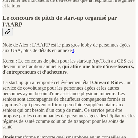
surveiller les indicateurs de détresse tels que la respiration irrégulière
et la toux.
Le concours de pitch de start-up organisé par
l’AARP
Note de Alex : L’AARP est le plus gros lobby de personnes âgées
aux USA, plus de détails en annexe
3
.
Keren : Le concours de pitch pour les start-up AgeTech au CES est
devenu une tradition annuelle,
qui attire une foule d'investisseurs,
d'entrepreneurs et d’acheteurs.
La start-up qui a remporté cet événement était
Onward Rides
- un
service de covoiturage pour les personnes âgées et les autres
personnes ayant besoin d'une assistance physique mineure. Les
seniors sont accompagnés de chauffeurs compagnons formés et
approuvés qui peuvent offrir un peu d'aide supplémentaire aux
seniors qui ont besoin d'un coup de main. Ce service peut être
proposé par les communautés de personnes âgées, les hôpitaux et les
régimes de santé comme solution de transport pour les soins de
santé.
Opsis
transforme n'importe quel smartphone en un conseiller en