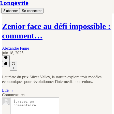
Longévité
S'abonner
Se connecter
Zenior face au défi impossible :
comment…
Alexandre Faure
juin 18, 2025
1
Lauréate du prix Silver Valley, la startup explore trois modèles
économiques pour révolutionner l'intermédiation seniors.
Lire →
Commentaires