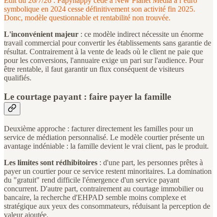
Edit du 26/7/26 : Papyhappy cédé à New Planet Media à l’euro
symbolique en 2024 cesse définitivement son activité fin 2025.
Donc, modèle questionnable et rentabilité non trouvée.
L'inconvénient majeur
: ce modèle indirect nécessite un énorme
travail commercial pour convertir les établissements sans garantie de
résultat. Contrairement à la vente de leads où le client ne paie que
pour les conversions, l'annuaire exige un pari sur l'audience. Pour
être rentable, il faut garantir un flux conséquent de visiteurs
qualifiés.
Le courtage payant : faire payer la famille
Deuxième approche : facturer directement les familles pour un
service de médiation personnalisé. Le modèle courtier présente un
avantage indéniable : la famille devient le vrai client, pas le produit.
Les limites sont rédhibitoires
: d'une part, les personnes prêtes à
payer un courtier pour ce service restent minoritaires. La domination
du "gratuit" rend difficile l'émergence d'un service payant
concurrent. D'autre part, contrairement au courtage immobilier ou
bancaire, la recherche d'EHPAD semble moins complexe et
stratégique aux yeux des consommateurs, réduisant la perception de
valeur ajoutée.