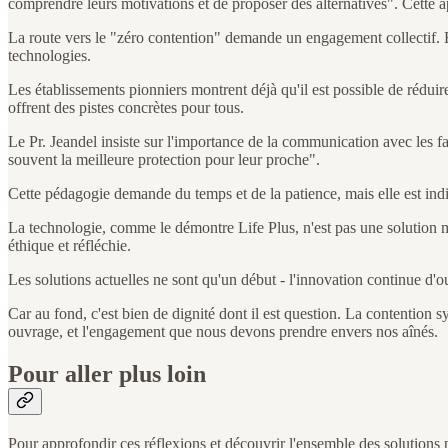
comprendre leurs motivations et de proposer des alternatives". Cette a
La route vers le "zéro contention" demande un engagement collectif. E
technologies.
Les établissements pionniers montrent déjà qu'il est possible de réduir
offrent des pistes concrètes pour tous.
Le Pr. Jeandel insiste sur l'importance de la communication avec les fam
souvent la meilleure protection pour leur proche".
Cette pédagogie demande du temps et de la patience, mais elle est indi
La technologie, comme le démontre Life Plus, n'est pas une solution mir
éthique et réfléchie.
Les solutions actuelles ne sont qu'un début - l'innovation continue d'
Car au fond, c'est bien de dignité dont il est question. La contention sy
ouvrage, et l'engagement que nous devons prendre envers nos aînés.
Pour aller plus loin
Pour approfondir ces réflexions et découvrir l'ensemble des solution