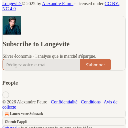
Longévité
© 2025 by
Alexandre Faure
is licensed under
CC BY-
NC 4.0
.
Subscribe to Longévité
Silver économie - l'analyse que le marché s'épargne.
S'abonner
People
© 2026 Alexandre Faure
·
Confidentialité
∙
Conditions
∙
Avis de
collecte
Lancez votre Substack
Obtenir l’appli